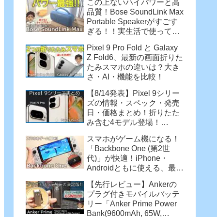
この上ないハイパワーと高
品質！Bose SoundLink Max
Portable Speakerがすごす
ぎる！！実生活で使って感
じた魅力
Pixel 9 Pro Fold と Galaxy
Z Fold6、最新の画面折りた
たみスマホの違いは？大き
さ・AI・機能を比較！
【8/14発表】Pixel 9シリー
ズの情報・スペック・発売
日・価格まとめ！折りたた
み含む4モデル登場！
【Pixel 9 Pro・Pixel 9 Pro
スマホがゲーム機になる！
XL・Pixel 9 Pro Fold】
「Backbone One (第2世
代)」が快適！iPhone・
Androidともに使える、最強
コントローラー
【先行レビュー】Ankerの
プラグ付きモバイルバッテ
リー「Anker Prime Power
Bank(9600mAh, 65W,