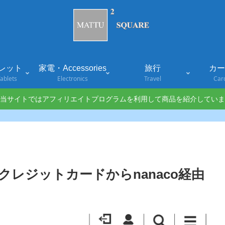
レット
家電・Accessories
旅行
カード
ablets
Electronics
Travel
Car
当サイトではアフィリエイトプログラムを利用して商品を紹介していま
レジットカードからnanaco経由