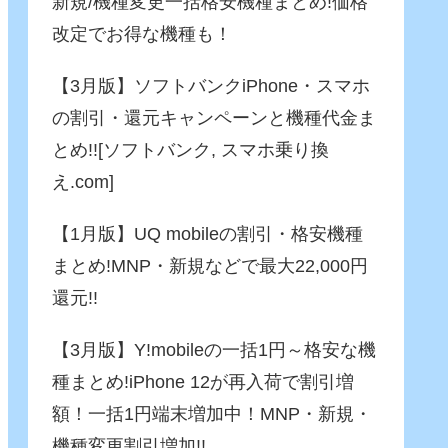
新規/機種変更一括格安機種まとめ!価格
改定でお得な機種も！
【3月版】ソフトバンクiPhone・スマホ
の割引・還元キャンペーンと機種代金ま
とめ!![ソフトバンク, スマホ乗り換
え.com]
【1月版】UQ mobileの割引・格安機種
まとめ!MNP・新規などで最大22,000円
還元!!
【3月版】Y!mobileの一括1円～格安な機
種まとめ!iPhone 12が再入荷で割引増
額！一括1円端末増加中！MNP・新規・
機種変更割引増加!!