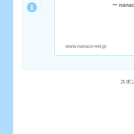
ー nan
www.nanaco-net.jp
スポ