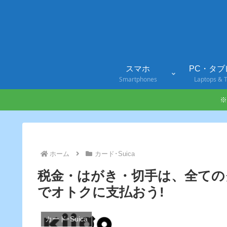
スマホ
PC・タブ
Smartphones
Laptops & T
※
ホーム
カード･Suica
税金・はがき・切手は、全てのク
でオトクに支払おう!
カード･Suica