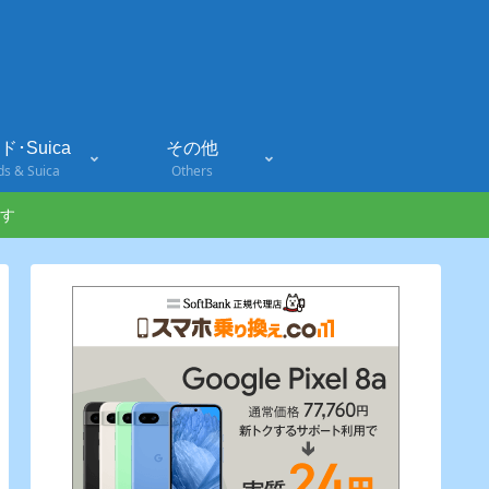
･Suica
その他
ds & Suica
Others
す