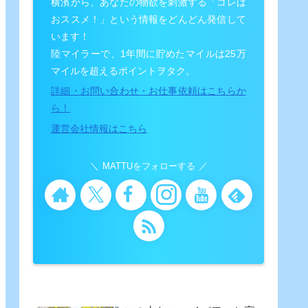
横濱から、あなたの物欲を刺激する「コレは
おススメ！」という情報をどんどん発信して
います！
陸マイラーで、1年間に貯めたマイルは25万
マイルを超えるポイントヲタク。
詳細・お問い合わせ・お仕事依頼はこちらか
ら！
運営会社情報はこちら
MATTUをフォローする