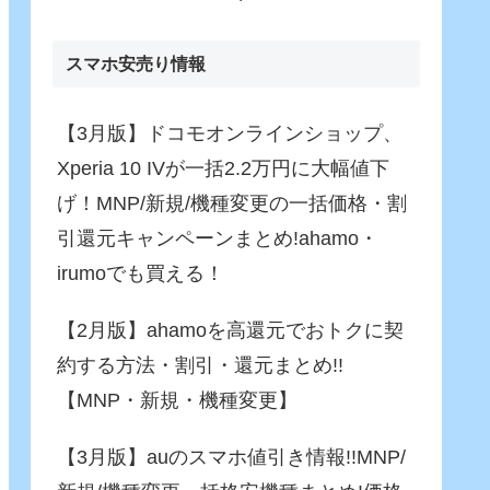
Fusion)」がさらに進化！バ
ッテリー駆動でも65W充
電！
スマホ安売り情報
【3月版】ドコモオンラインショップ、
Xperia 10 IVが一括2.2万円に大幅値下
げ！MNP/新規/機種変更の一括価格・割
引還元キャンペーンまとめ!ahamo・
irumoでも買える！
【2月版】ahamoを高還元でおトクに契
約する方法・割引・還元まとめ!!
【MNP・新規・機種変更】
【3月版】auのスマホ値引き情報!!MNP/