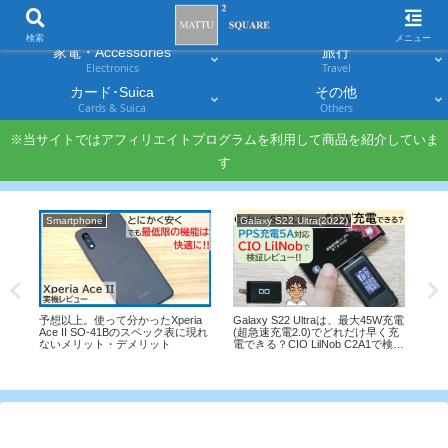
スマホ
PC・タブレット
Smartphones
Laptops & Tablets
検索
メニュー
家電・Accessories
旅行
Electronics
Travel
カード･Suica
その他
Cards & Suica
Others
※当サイトではアフィリエイトプログラムを利用して商品を紹介していま
す
Smartphone
Galaxy S22 Ultra(2022)
Sm
予想以上。使って分かったXperia
Galaxy S22 Ultraは、最大45W充電
NT
Ace II SO-41Bのスペック表に現れ
(超急速充電2.0)でどれだけ早く充
ケー
の破
ないメリット・デメリット
電できる？CIO LilNob C2A1で検証
買っ
%還
レビュー
イ