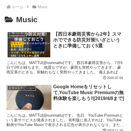
ホーム
Music
Music
【西日本豪雨災害から2年】スマ
Smartphone
ホでできる防災対策!いざという
ときに準備しておく5選
こんにちは、MATTU(@sunmattu)です。 西日本豪雨災害から、7月6
日で2年が経ちます。 地震もですが、豪雨も突然やってきます。 豪
雨災害のときも、前触れもなく突然やってきました。 備えあれば憂
いなし。 食料などの身の回りの品もそ...
2020.07.04
Google Homeをリセットし
スマートスピーカー
て,YouTube Music Premiumの無
料体験を楽しもう!![2019/4/8まで]
こんにちは、MATTU(@sunmattu)です。 先日、YouTube Premiumと
いう新サービスが発表されました。 有料版に加入すれば、YouTube
動画やYouTube Musicで表示される広告が表示されなくなり、またダ
ウンロー...
2018.11.18