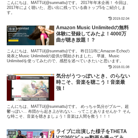
こんにちは、MATTU(@sunmattu)です。 2017年年末企画！ 今回は、
2017年によく聴いた、思い出に残っている曲トップ5をご紹介しま
す。
2019.02.04
Amazon Music Unlimitedの無料
音楽
体験に登録してみたよ！4000万
曲が聴き放題！？
こんにちは、MATTU(@sunmattu)です。 昨日11/8にAmazon Echoの
発表とMusic Unlimitedの提供が開始されました。 早速、Music
Unlimitedを使ってみたので、感想を述べていきたいと思います。
2018.01.08
気分がうつっぽいとき、のらない
音楽
時こそ、音楽を聴こう！音楽最
強！
こんにちは、MATTU(@sunmattu)です。 めっちゃ気分がブルー。超
鬱っぽい… 布団から起き上がれない… ってことありませんか？ そん
な時こそ、音楽を聴きましょう！音楽は人間を救う！！！
ライブに出演した様子をTHETA
音楽
Vで360°ビュー動画を撮ってみ