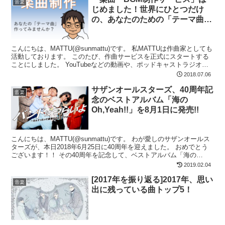
音楽
じめました！世界にひとつだけ
の、あなたのための「テーマ曲」
作ってみませんか？
こんにちは、MATTU(@sunmattu)です。 私MATTUは作曲家としても
活動しております。 このたび、作曲サービスを正式にスタートする
ことにしました。 YouTubeなどの動画や、ポッドキャストラジオを
制作されている皆様。 結婚式な...
2018.07.06
サザンオールスターズ、40周年記
音楽
念のベストアルバム「海の
Oh,Yeah!!」を8月1日に発売!!
こんにちは、MATTU(@sunmattu)です。 わが愛しのサザンオールス
ターズが、本日2018年6月25日に40周年を迎えました。 おめでとう
ございます！！ その40周年を記念して、ベストアルバム「海の
Oh,Yeah!!」を8/1に発売...
2019.02.04
[2017年を振り返る]2017年、思い
音楽
出に残っている曲トップ5！