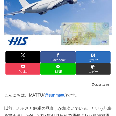
X
Facebook
はてブ
Pocket
LINE
コピー
2018.11.06
こんにちは、MATTU(
@sunmattu
)です。
以前、ふるさと納税の見直しが相次いでいる、という記事
を書きましたが、2017年4月1日付で通知された総務相通