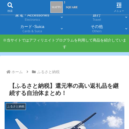
スマホ
PC・タブレット
Smartphones
Laptops & Tablets
検索
メニュー
家電・Accessories
旅行
Electronics
Travel
カード･Suica
その他
Cards & Suica
Others
※当サイトではアフィリエイトプログラムを利用して商品を紹介していま
す
ホーム
ふるさと納税
【ふるさと納税】還元率の高い返礼品を継
続する自治体まとめ！
ふるさと納税