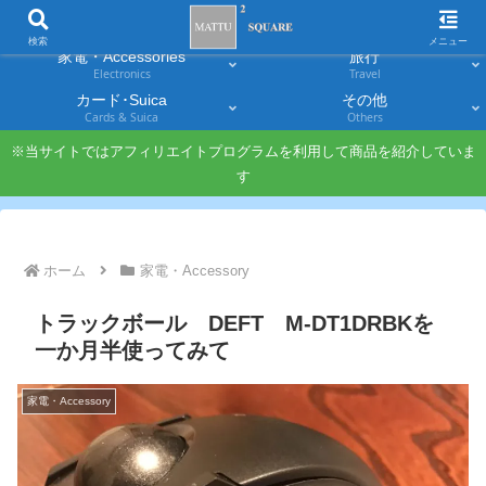
スマホ
PC・タブレット
Smartphones
Laptops & Tablets
検索
メニュー
家電・Accessories
旅行
Electronics
Travel
カード･Suica
その他
Cards & Suica
Others
※当サイトではアフィリエイトプログラムを利用して商品を紹介していま
す
ホーム
家電・Accessory
トラックボール DEFT M-DT1DRBKを
一か月半使ってみて
家電・Accessory