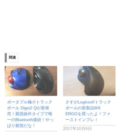
関連
ポータブル極小トラック
さすがLogicool!トラック
ボール Digio2 Qが新発
ボールの新製品MX
売！親指操作タイプで唯
ERGOを買ったよ！ファ
一のBluetooth接続！やっ
ーストインプレ！
ぱり親指だな！
2017年10月6日