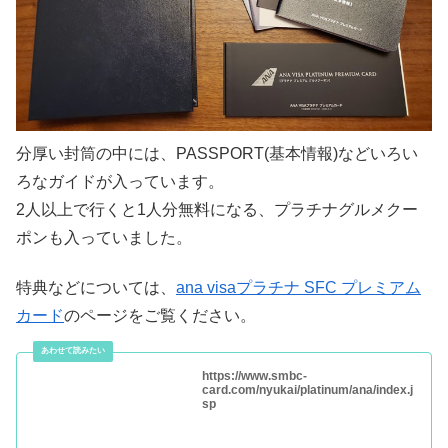
分厚い封筒の中には、PASSPORT(基本情報)などいろい
ろなガイドが入っています。
2人以上で行くと1人分無料になる、プラチナグルメクー
ポンも入っていました。
特典などについては、
ana visaプラチナ SFC プレミアム
カード
のページをご覧ください。
https://www.smbc-
card.com/nyukai/platinum/ana/index.j
sp