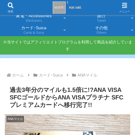
スマホ
PC・タブレット
Smartphones
Laptops & Tablets
検索
メニュー
家電・Accessories
旅行
Electronics
Travel
カード･Suica
その他
Cards & Suica
Others
※当サイトではアフィリエイトプログラムを利用して商品を紹介していま
す
ホーム
カード･Suica
ANAマイル
過去3年分のマイルも1.5倍に!?ANA VISA
SFCゴールドからANA VISAプラチナ SFC
プレミアムカードへ移行完了!!
ANAマイル