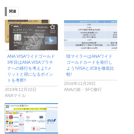
関連
ANA VISAワイドゴールド
陸マイラーはANAワイド
3年目はANA VISAプラチ
ゴールドカードを発行し
ナへの移行を考えよ!!メ
よう!VISAとJCBを徹底比
リットと得になるポイン
較!
トを考察!!
2016年11月28日
2019年12月22日
ANAの旅・SFC修行
ANAマイル