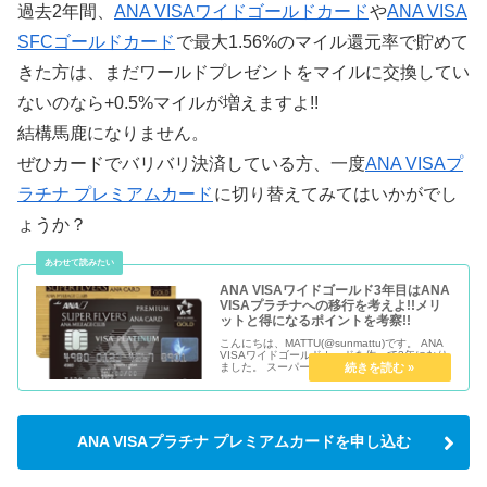
過去2年間、
ANA VISAワイドゴールドカード
や
ANA VISA
SFCゴールドカード
で最大1.56%のマイル還元率で貯めて
きた方は、まだワールドプレゼントをマイルに交換してい
ないのなら+0.5%マイルが増えますよ!!
結構馬鹿になりません。
ぜひカードでバリバリ決済している方、一度
ANA VISAプ
ラチナ プレミアムカード
に切り替えてみてはいかがでし
ょうか？
ANA VISAワイドゴールド3年目はANA
VISAプラチナへの移行を考えよ!!メリ
ットと得になるポイントを考察!!
こんにちは、MATTU(@sunmattu)です。 ANA
VISAワイドゴールドカードを作って3年になり
ました。 スーパーフライヤーズカード(SFC)に
移行していますが、還元率で言えば事実上同じ
仕様のカードとなっています。 3年分、ANA...
ANA VISAプラチナ プレミアムカードを申し込む