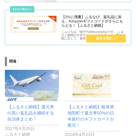
すよね。 とくに、高額のパソコンが前面に出て
しまって、...
【2%に増量】ふるなび、返礼品に加
え、Amazonギフトコードがさらにも
らえる！【ふるさと納税】
こんにちは、MATTU(@sunmattu)です。 ふる
さと納税の大手サイト「ふるなび」が、寄付金
額に応じて、基本2%分、特定の自治体には3%
～11%増量してAmazonギフトコードを進呈し
ています。 2018年11月30日から12月31日...
関連
【ふるさと納税】還元率
【ふるさと納税】岐阜県
の高い返礼品を継続する
池田町で還元率50%の日
自治体まとめ！
本旅行のギフトカードが
復活！
2017年4月25日
ふるさと納税
2018年4月23日