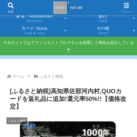
スマホ
PC・タブレット
Smartphones
Laptops & Tablets
検索
メニュー
家電・Accessories
旅行
Electronics
Travel
カード･Suica
その他
Cards & Suica
Others
※当サイトではアフィリエイトプログラムを利用して商品を紹介していま
す
ホーム
ふるさと納税
[ふるさと納税]高知県佐那河内村,QUOカ
ードを返礼品に追加!還元率50%!!【価格改
定】
ふるさと納税