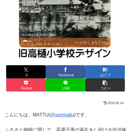
X
Facebook
はてブ
Pocket
LINE
コピー
2018.09.14
こんにちは、MATTU(
@sunmattu
)です。
ふるさと納税に関して、高還元率の返礼をし続ける自治体