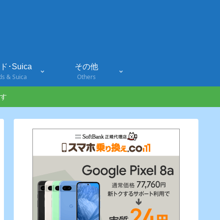
･Suica
その他
ds & Suica
Others
す