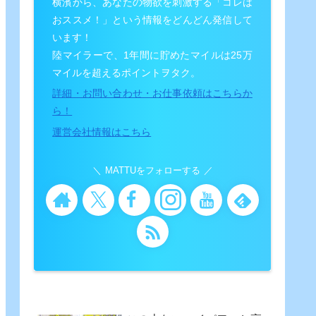
横濱から、あなたの物欲を刺激する「コレは
おススメ！」という情報をどんどん発信して
います！
陸マイラーで、1年間に貯めたマイルは25万
マイルを超えるポイントヲタク。
詳細・お問い合わせ・お仕事依頼はこちらか
ら！
運営会社情報はこちら
MATTUをフォローする