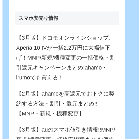
Fusion)」がさらに進化！バ
ッテリー駆動でも65W充
電！
スマホ安売り情報
【3月版】ドコモオンラインショップ、
Xperia 10 IVが一括2.2万円に大幅値下
げ！MNP/新規/機種変更の一括価格・割
引還元キャンペーンまとめ!ahamo・
irumoでも買える！
【2月版】ahamoを高還元でおトクに契
約する方法・割引・還元まとめ!!
【MNP・新規・機種変更】
【3月版】auのスマホ値引き情報!!MNP/