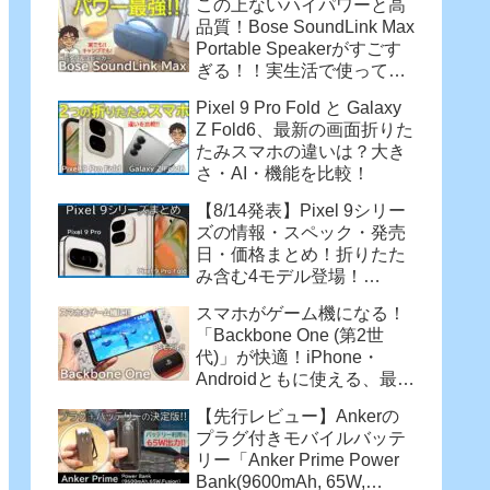
この上ないハイパワーと高
品質！Bose SoundLink Max
Portable Speakerがすごす
ぎる！！実生活で使って感
じた魅力
Pixel 9 Pro Fold と Galaxy
Z Fold6、最新の画面折りた
たみスマホの違いは？大き
さ・AI・機能を比較！
【8/14発表】Pixel 9シリー
ズの情報・スペック・発売
日・価格まとめ！折りたた
み含む4モデル登場！
【Pixel 9 Pro・Pixel 9 Pro
スマホがゲーム機になる！
XL・Pixel 9 Pro Fold】
「Backbone One (第2世
代)」が快適！iPhone・
Androidともに使える、最強
コントローラー
【先行レビュー】Ankerの
プラグ付きモバイルバッテ
リー「Anker Prime Power
Bank(9600mAh, 65W,