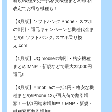
新規/機種変更一括格安機種まとめ!価格
改定でお得な機種も！
【3月版】ソフトバンクiPhone・スマホ
の割引・還元キャンペーンと機種代金ま
とめ!![ソフトバンク, スマホ乗り換
え.com]
【1月版】UQ mobileの割引・格安機種
まとめ!MNP・新規などで最大22,000円
還元!!
【3月版】Y!mobileの一括1円～格安な機
種まとめ!iPhone 12が再入荷で割引増
額！一括1円端末増加中！MNP・新規・
機種変更割引増加!!