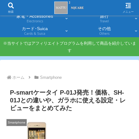
スマホ
PC・タブレット
Smartphones
Laptops & Tablets
検索
メニュー
家電・Accessories
旅行
Electronics
Travel
カード･Suica
その他
Cards & Suica
Others
※当サイトではアフィリエイトプログラムを利用して商品を紹介していま
す
ホーム
Smartphone
P-smartケータイ P-01J発売！価格、SH-
01Jとの違いや、ガラホに使える設定・レ
ビューをまとめてみた
Smartphone