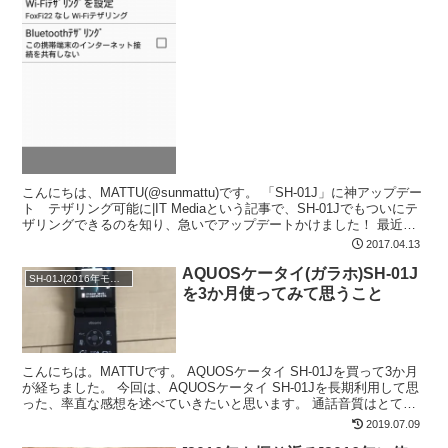
こんにちは、MATTU(@sunmattu)です。 「SH-01J」に神アップデー
ト テザリング可能に|IT Mediaという記事で、SH-01Jでもついにテ
ザリングできるのを知り、急いでアップデートかけました！ 最近、
TORQUE X01...
2017.04.13
AQUOSケータイ(ガラホ)SH-01J
SH-01J(2016年モデル)
を3か月使ってみて思うこと
こんにちは。MATTUです。 AQUOSケータイ SH-01Jを買って3か月
が経ちました。 今回は、AQUOSケータイ SH-01Jを長期利用して思
った、率直な感想を述べていきたいと思います。 通話音質はとても
きれい！ 通話音質は変わらない...
2019.07.09