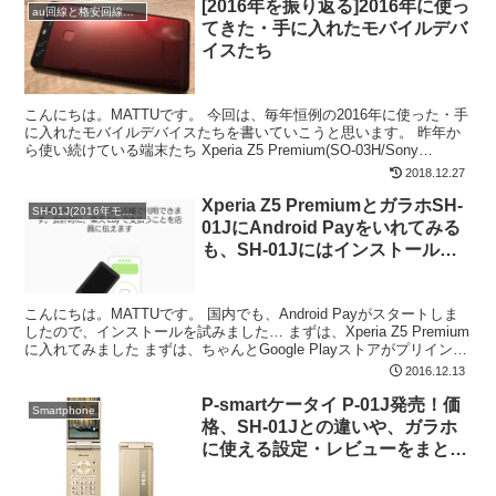
[2016年を振り返る]2016年に使っ
au回線と格安回線のDSDS
てきた・手に入れたモバイルデバ
イスたち
こんにちは。MATTUです。 今回は、毎年恒例の2016年に使った・手
に入れたモバイルデバイスたちを書いていこうと思います。 昨年か
ら使い続けている端末たち Xperia Z5 Premium(SO-03H/Sony
Mobile/doco...
2018.12.27
Xperia Z5 PremiumとガラホSH-
SH-01J(2016年モデル)
01JにAndroid Payをいれてみる
も、SH-01Jにはインストールで
きず…
こんにちは。MATTUです。 国内でも、Android Payがスタートしま
したので、インストールを試みました… まずは、Xperia Z5 Premium
に入れてみました まずは、ちゃんとGoogle Playストアがプリインス
トールされ...
2016.12.13
P-smartケータイ P-01J発売！価
Smartphone
格、SH-01Jとの違いや、ガラホ
に使える設定・レビューをまとめ
てみた