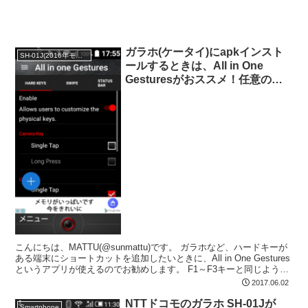
ガラホ(ケータイ)にapkインスト
SH-01J(2016年モデル)
ールするときは、All in One
Gesturesがおススメ！任意のキ
ーをショートカット化してくれ
る！
こんにちは、MATTU(@sunmattu)です。 ガラホなど、ハードキーが
ある端末にショートカットを追加したいときに、All in One Gestures
というアプリが使えるのでお勧めします。 F1～F3キーと同じような
感じです。
2017.06.02
NTTドコモのガラホ SH-01Jが
Smartphone