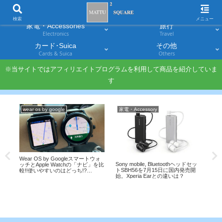
スマホ
PC・タブレット
Smartphones
Laptops & Tablets
検索
メニュー
家電・Accessories
旅行
Electronics
Travel
カード･Suica
その他
Cards & Suica
Others
※当サイトではアフィリエイトプログラムを利用して商品を紹介していま
す
wear os by google
家電・Accessory
PC
ップボ
Wear OS by Googleスマートウォ
Sur
Sony mobile, Bluetoothヘッドセッ
効率
ッチとApple Watchの「ナビ」を比
使え
トSBH56を7月15日に国内発売開
較!!使いやすいのはどっち!?
る!!
始。Xperia Earとの違いは？
【Fossil The CARLYLEレビュー】