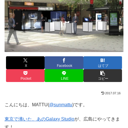
X
Facebook
はてブ
Pocket
LINE
コピー
2017.07.16
こんにちは、MATTU(
@sunmattu
)です。
東京で沸いた、あのGalaxy Studio
が、広島にやってきま
す！