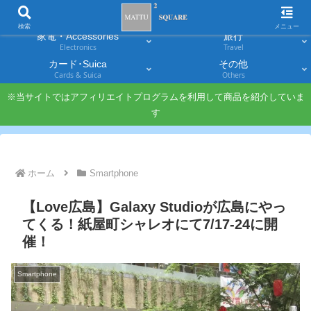
スマホ
PC・タブレット
Smartphones
Laptops & Tablets
検索
メニュー
家電・Accessories
旅行
Electronics
Travel
カード･Suica
その他
Cards & Suica
Others
※当サイトではアフィリエイトプログラムを利用して商品を紹介していま
す
ホーム
Smartphone
【Love広島】Galaxy Studioが広島にやっ
てくる！紙屋町シャレオにて7/17-24に開
催！
Smartphone