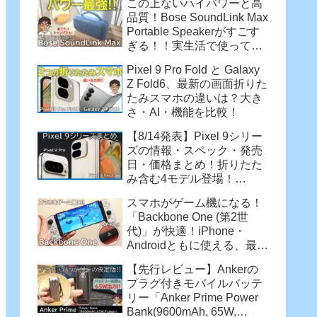
この上ないハイパワーと高
品質！Bose SoundLink Max
Portable Speakerがすごす
ぎる！！実生活で使って感
じた魅力
Pixel 9 Pro Fold と Galaxy
Z Fold6、最新の画面折りた
たみスマホの違いは？大き
さ・AI・機能を比較！
【8/14発表】Pixel 9シリー
ズの情報・スペック・発売
日・価格まとめ！折りたた
み含む4モデル登場！
【Pixel 9 Pro・Pixel 9 Pro
スマホがゲーム機になる！
XL・Pixel 9 Pro Fold】
「Backbone One (第2世
代)」が快適！iPhone・
Androidともに使える、最強
コントローラー
【先行レビュー】Ankerの
プラグ付きモバイルバッテ
リー「Anker Prime Power
Bank(9600mAh, 65W,