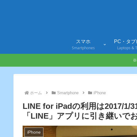
スマホ
PC・タブ
Smartphones
Laptops & T
※
ホーム
Smartphone
iPhone
LINE for iPadの利用は201
「LINE」アプリに引き継いで
iPhone