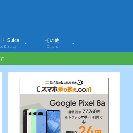
･Suica
その他
ds & Suica
Others
す