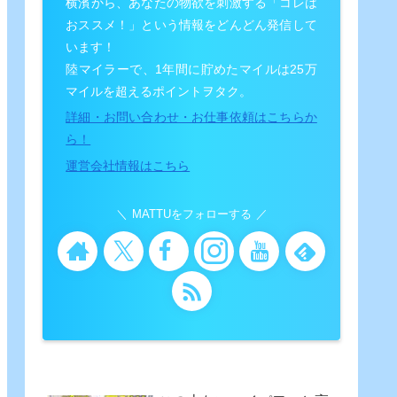
横濱から、あなたの物欲を刺激する「コレは
おススメ！」という情報をどんどん発信して
います！
陸マイラーで、1年間に貯めたマイルは25万
マイルを超えるポイントヲタク。
詳細・お問い合わせ・お仕事依頼はこちらか
ら！
運営会社情報はこちら
MATTUをフォローする