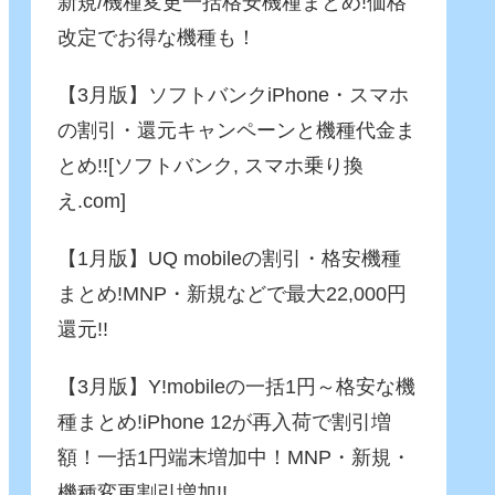
新規/機種変更一括格安機種まとめ!価格
改定でお得な機種も！
【3月版】ソフトバンクiPhone・スマホ
の割引・還元キャンペーンと機種代金ま
とめ!![ソフトバンク, スマホ乗り換
え.com]
【1月版】UQ mobileの割引・格安機種
まとめ!MNP・新規などで最大22,000円
還元!!
【3月版】Y!mobileの一括1円～格安な機
種まとめ!iPhone 12が再入荷で割引増
額！一括1円端末増加中！MNP・新規・
機種変更割引増加!!