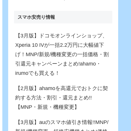
Fusion)」がさらに進化！バ
ッテリー駆動でも65W充
電！
スマホ安売り情報
【3月版】ドコモオンラインショップ、
Xperia 10 IVが一括2.2万円に大幅値下
げ！MNP/新規/機種変更の一括価格・割
引還元キャンペーンまとめ!ahamo・
irumoでも買える！
【2月版】ahamoを高還元でおトクに契
約する方法・割引・還元まとめ!!
【MNP・新規・機種変更】
【3月版】auのスマホ値引き情報!!MNP/