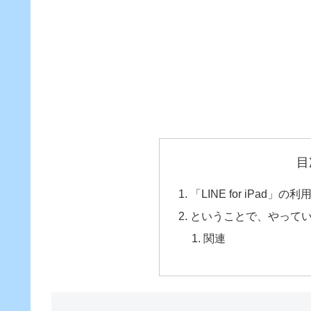
目
「LINE for iPad」の
ということで、やって
関連