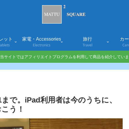
レット
家電・Accessories
旅行
カード
ablets
Electronics
Travel
Car
当サイトではアフィリエイトプログラムを利用して商品を紹介していま
7/1/31まで。iPad利用者は今のうちに、
おこう！