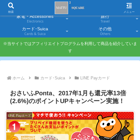
スマホ
PC・タブレット
Smartphones
Laptops & Tablets
検索
メニュー
家電・Accessories
旅行
Electronics
Travel
カード･Suica
その他
Cards & Suica
Others
※当サイトではアフィリエイトプログラムを利用して商品を紹介していま
す
ホーム
カード･Suica
LINE Payカード
おさいふPonta、2017年1月も還元率13倍
(2.6%)のポイントUPキャンペーン実施！
LINE Payカード