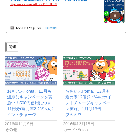
https://www.sunmattu.net/?p=3699
MATTU SQUARE
19 Posts
関連
おさいふPonta、11月も
おさいふPonta、12月も
濃厚なキャンペーンを実
還元率12倍(2.4%)のポイ
施中！500円使用につき
ントチャージキャンペー
11円分(還元率2.2%)のポ
ン実施。1月は13倍
イントチャージ
(2.6%)!?
2016年11月9日
2016年12月18日
その他
カード･Suica