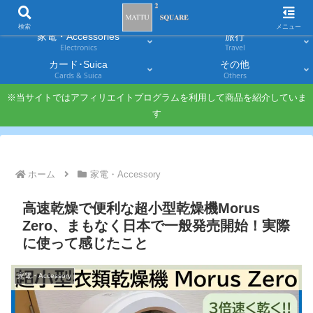
スマホ
PC・タブレット
Smartphones
Laptops & Tablets
検索
メニュー
家電・Accessories
旅行
Electronics
Travel
カード･Suica
その他
Cards & Suica
Others
※当サイトではアフィリエイトプログラムを利用して商品を紹介していま
す
ホーム
家電・Accessory
高速乾燥で便利な超小型乾燥機Morus
Zero、まもなく日本で一般発売開始！実際
に使って感じたこと
家電・Accessory