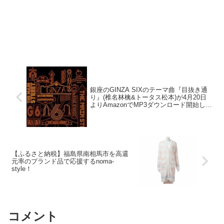
銀座のGINZA SIXのテーマ曲『目抜き通
り』(椎名林檎&トータス松本)が4月20日
よりAmazonでMP3ダウンロード開始して
た！！！
【ふるさと納税】福島県南相馬市を高還
元率のブランド品で応援するnoma-
style！
コメント