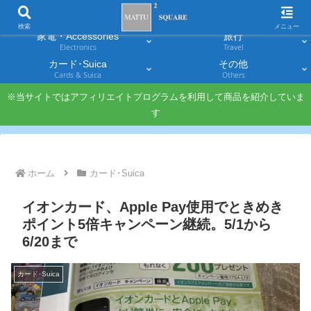
スマホ
PC・タブレット
Smartphones
Laptops & Tablets
検索
メニュー
家電・Accessories
旅行
Electronics
Travel
カード･Suica
その他
Cards & Suica
Others
※当サイトではアフィリエイトプログラムを利用して商品を紹介していま
す
ホーム
カード･Suica
イオンカード、Apple Pay使用でときめき
ポイント5倍キャンペーン継続。5/1から
6/20まで
カード･Suica