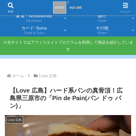
スマホ
PC・タブレット
Smartphones
Laptops & Tablets
検索
メニュー
家電・Accessories
旅行
Electronics
Travel
カード･Suica
その他
Cards & Suica
Others
※当サイトではアフィリエイトプログラムを利用して商品を紹介していま
す
ホーム
Love 広島
【Love 広島】ハード系パンの真骨頂！広
島県三原市の「Pin de Pain(パン ドゥ パ
ン)」
Love 広島