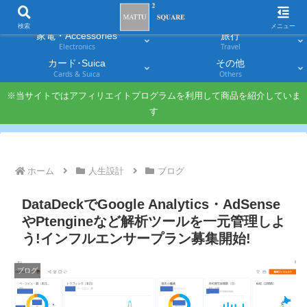
スマホ
PC・タブレット
Smartphones
Laptops & Tablets
検索
メニュー
家電・Accessories
旅行
Electronics
Travel
カード･Suica
その他
Cards & Suica
Others
※当サイトではアフィリエイトプログラムを利用して商品を紹介していま
す
ホーム
人生設計
ブログ
DataDeckでGoogle Analytics・AdSense
やPtengineなど解析ツールを一元管理しよ
う!インフルエンサープラン募集開始!
ブログ