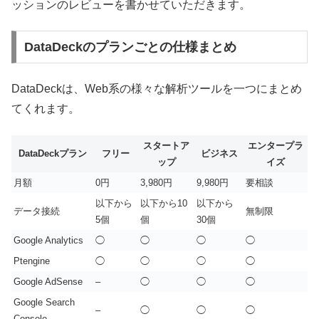
ッションのレビューを書かせていただきます。
DataDeckのプランごとの仕様まとめ
DataDeckは、Web系の様々な解析ツールを一つにまとめ
てくれます。
スタートア
エンタープラ
DataDeckプラン
フリー
ビジネス
ップ
イズ
月額
0円
3,980円
9,980円
要相談
以下から
以下から10
以下から
データ接続
無制限
5個
個
30個
Google Analytics
◯
◯
◯
◯
Ptengine
◯
◯
◯
◯
Google AdSense
–
◯
◯
◯
Google Search
–
◯
◯
◯
Console