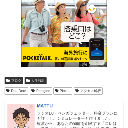
ブログ
人生設計
DataDeck
Ptengine
Ptmind
アクセス解析
MATTU
ラジオDJ・ペンガジェッター。料金プランに
も詳しく、シミュレーターも作りました。
横濱から、あなたの物欲を刺激する「コレは