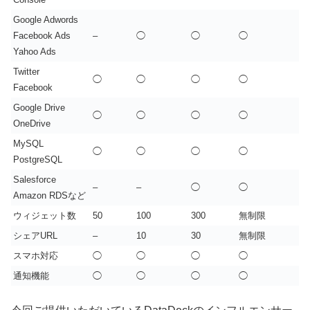
Google Adwords
Facebook Ads
–
◯
◯
◯
Yahoo Ads
Twitter
◯
◯
◯
◯
Facebook
Google Drive
◯
◯
◯
◯
OneDrive
MySQL
◯
◯
◯
◯
PostgreSQL
Salesforce
–
–
◯
◯
Amazon RDSなど
ウィジェット数
50
100
300
無制限
シェアURL
–
10
30
無制限
スマホ対応
◯
◯
◯
◯
通知機能
◯
◯
◯
◯