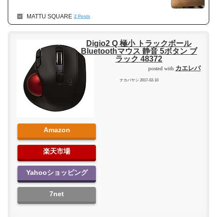
MATTU SQUARE
2 Posts
Digio2 Q 極小 トラックボール
Bluetoothマウス 静音 5ボタン ブ
ラック 48372
カエレバ
posted with
ナカバヤシ 2017-02-10
Amazon
楽天市場
Yahooショッピング
7net