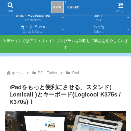
スマホ
PC・タブレット
Smartphones
Laptops & Tablets
検索
メニュー
家電・Accessories
旅行
Electronics
Travel
カード･Suica
その他
Cards & Suica
Others
※当サイトではアフィリエイトプログラムを利用して商品を紹介していま
す
ホーム
PC・Tablet
iPad
iPadをもっと便利にさせる、スタンド(
Lomicall )とキーボード(Logicool K375s /
K370s)！
iPad