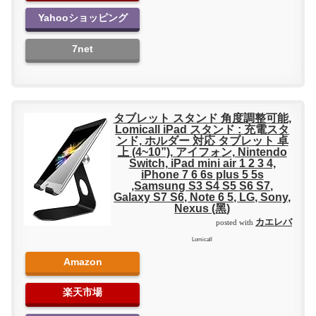
Yahooショッピング
7net
タブレット スタンド 角度調整可能,
Lomicall iPad スタンド : 充電スタ
ンド, ホルダー 対応 タブレット 卓
上 (4~10”), アイフォン, Nintendo
Switch, iPad mini air 1 2 3 4,
iPhone 7 6 6s plus 5 5s
,Samsung S3 S4 S5 S6 S7,
Galaxy S7 S6, Note 6 5, LG, Sony,
Nexus (黑)
カエレバ
posted with
Lomicall
Amazon
楽天市場