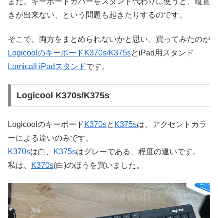
また、キーボードカバーをスタンド代わりに使うと、縦置
きが出来ない、という問題も起きたりするのです。
そこで、両方をまとめられないかと思い、買ってみたのが
LogicoolのキーボードK370s/K375s
とiPad用スタンド
Lomicall iPadスタンド
です。
Logicool K370s/K375s
Logicoolのキーボード
K370s
と
K375s
は、アクセントカラ
ーによる違いのみです。
K370s
は白、
K375s
はグレーである、程度の違いです。
私は、
K370s
(白)のほうを買いました。