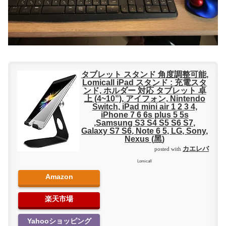
タブレット スタンド 角度調整可能,
Lomicall iPad スタンド : 充電スタ
ンド, ホルダー 対応 タブレット 卓
上 (4~10”), アイフォン, Nintendo
Switch, iPad mini air 1 2 3 4,
iPhone 7 6 6s plus 5 5s
,Samsung S3 S4 S5 S6 S7,
Galaxy S7 S6, Note 6 5, LG, Sony,
Nexus (黑)
カエレバ
posted with
Lomicall
Amazon
楽天市場
Yahooショッピング