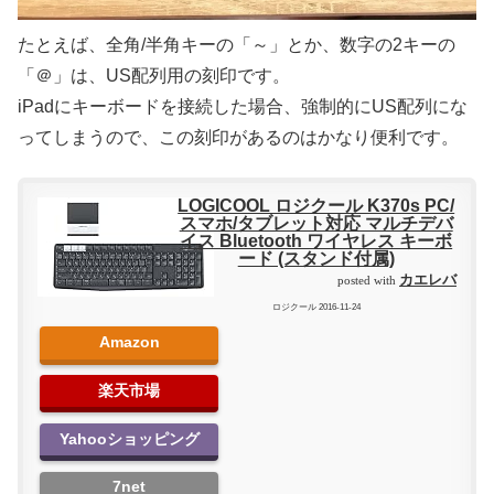
たとえば、全角/半角キーの「～」とか、数字の2キーの
「＠」は、US配列用の刻印です。
iPadにキーボードを接続した場合、強制的にUS配列にな
ってしまうので、この刻印があるのはかなり便利です。
LOGICOOL ロジクール K370s PC/
スマホ/タブレット対応 マルチデバ
イス Bluetooth ワイヤレス キーボ
ード (スタンド付属)
カエレバ
posted with
ロジクール 2016-11-24
Amazon
楽天市場
Yahooショッピング
7net