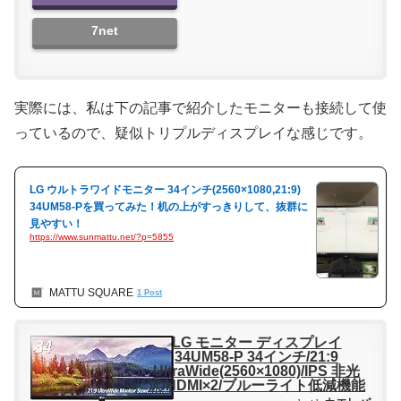
7net
実際には、私は下の記事で紹介したモニターも接続して使
っているので、疑似トリプルディスプレイな感じです。
LG ウルトラワイドモニター 34インチ(2560×1080,21:9)
34UM58-Pを買ってみた！机の上がすっきりして、抜群に
見やすい！
https://www.sunmattu.net/?p=5855
MATTU SQUARE
1 Post
LG モニター ディスプレイ
34UM58-P 34インチ/21:9
UltraWide(2560×1080)/IPS 非光
沢/HDMI×2/ブルーライト低減機能