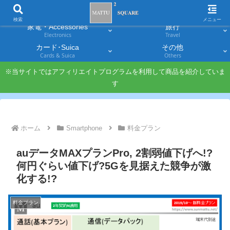
スマホ
PC・タブレット
Smartphones
Laptops & Tablets
検索
メニュー
家電・Accessories
旅行
Electronics
Travel
カード･Suica
その他
Cards & Suica
Others
※当サイトではアフィリエイトプログラムを利用して商品を紹介していま
す
ホーム
Smartphone
料金プラン
auデータMAXプランPro, 2割弱値下げへ!?
何円ぐらい値下げ?5Gを見据えた競争が激
化する!?
料金プラン