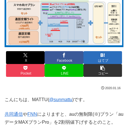
X
Facebook
はてブ
Pocket
LINE
コピー
2020.01.16
こんにちは、MATTU(
@sunmattu
)です。
共同通信
や
FNN
によりますと、auの無制限(※)プラン「au
データMAXプランPro」を2割弱値下げするとのこと。