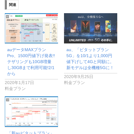
関連
auデータMAXプラン
au、「ピタットプラン
Pro、1500円値下げ発表!!
5G」を10/1より1,000円
テザリングも10GB増量
値下げして4Gと同額に。
し30GBまで利用可能!2/1
新モデルは全機種5Gに！
から
2020年9月25日
2020年1月17日
料金プラン
料金プラン
「新auピタットプラン」