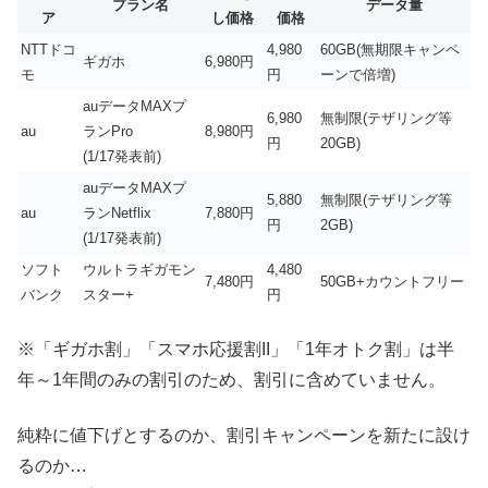
プラン名
データ量
ア
し価格
価格
NTTドコ
4,980
60GB(無期限キャンペ
ギガホ
6,980円
モ
円
ーンで倍増)
auデータMAXプ
6,980
無制限(テザリング等
au
ランPro
8,980円
円
20GB)
(1/17発表前)
auデータMAXプ
5,880
無制限(テザリング等
au
ランNetflix
7,880円
円
2GB)
(1/17発表前)
ソフト
ウルトラギガモン
4,480
7,480円
50GB+カウントフリー
バンク
スター+
円
※「ギガホ割」「スマホ応援割II」「1年オトク割」は半
年～1年間のみの割引のため、割引に含めていません。
純粋に値下げとするのか、割引キャンペーンを新たに設け
るのか…