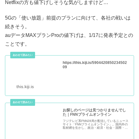
Netflixの方も値下げしそうな気がしますけど…
5Gの「使い放題」前提のプランに向けて、各社の戦いは
続きそう。
auデータMAXプランProの値下げは、1/17に発表予定との
ことです。
https://this.kiji.is/5904420850234502
09
this.kiji.is
お探しのページは見つかりませんでし
た｜FNNプライムオンライン
フジテレビ系FNN28局が配信しているニュース
サイト「FNNプライムオンライン」。国内外の
取材網を生かし、政治・経済・社会・国際・ス
ポーツ・エンタメなど、様々な分野のニュース
をいち早く、正確にお伝えします。