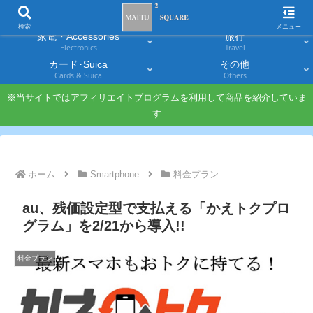
スマホ
PC・タブレット
Smartphones
Laptops & Tablets
検索
メニュー
家電・Accessories
旅行
Electronics
Travel
カード･Suica
その他
Cards & Suica
Others
※当サイトではアフィリエイトプログラムを利用して商品を紹介していま
す
ホーム
Smartphone
料金プラン
au、残価設定型で支払える「かえトクプロ
グラム」を2/21から導入!!
料金プラン