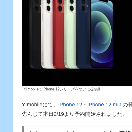
Y!mobileでiPhone 12シリーズをついに提供!!
Y!mobileにて、
iPhone 12
・
iPhone 12 mini
の発
先んじて本日2/19より予約開始されました。