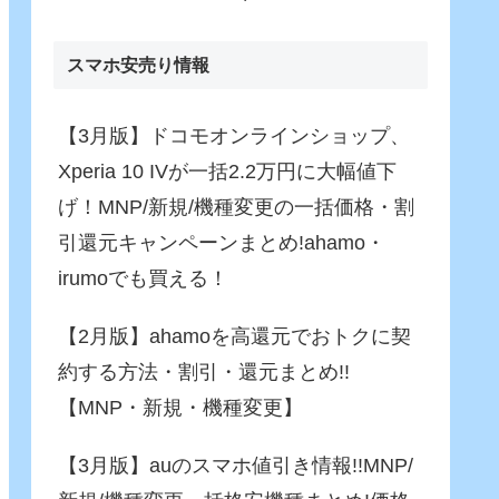
Fusion)」がさらに進化！バ
ッテリー駆動でも65W充
電！
スマホ安売り情報
【3月版】ドコモオンラインショップ、
Xperia 10 IVが一括2.2万円に大幅値下
げ！MNP/新規/機種変更の一括価格・割
引還元キャンペーンまとめ!ahamo・
irumoでも買える！
【2月版】ahamoを高還元でおトクに契
約する方法・割引・還元まとめ!!
【MNP・新規・機種変更】
【3月版】auのスマホ値引き情報!!MNP/