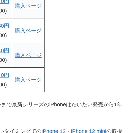
40円
購入ページ
00)
80円
購入ページ
00)
40円
購入ページ
00)
40円
購入ページ
00)
が、今まで最新シリーズのiPhoneはだいたい発売から1年
いタイミングでの
iPhone 12
・
iPhone 12 mini
の取扱