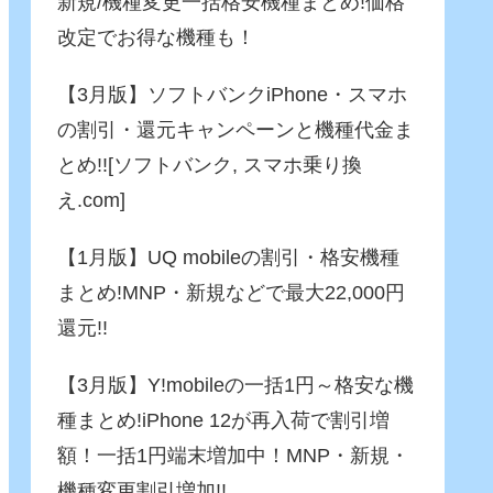
新規/機種変更一括格安機種まとめ!価格
改定でお得な機種も！
【3月版】ソフトバンクiPhone・スマホ
の割引・還元キャンペーンと機種代金ま
とめ!![ソフトバンク, スマホ乗り換
え.com]
【1月版】UQ mobileの割引・格安機種
まとめ!MNP・新規などで最大22,000円
還元!!
【3月版】Y!mobileの一括1円～格安な機
種まとめ!iPhone 12が再入荷で割引増
額！一括1円端末増加中！MNP・新規・
機種変更割引増加!!