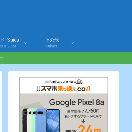
･Suica
その他
ds & Suica
Others
す