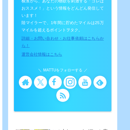
横濱から、あなたの物欲を刺激する「コレは
おススメ！」という情報をどんどん発信して
います！
陸マイラーで、1年間に貯めたマイルは25万
マイルを超えるポイントヲタク。
詳細・お問い合わせ・お仕事依頼はこちらか
ら！
運営会社情報はこちら
MATTUをフォローする