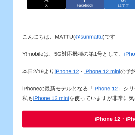
X
Facebook
はてブ
こんにちは、MATTU(
@sunmattu
)です。
Y!mobileは、5G対応機種の第1号として、
iPho
本日2/19より
iPhone 12
・
iPhone 12 mini
の予
iPhoneの最新モデルとなる「
iPhone 12
」シリ
私も
iPhone 12 mini
を使っていますが非常に気
iPhone 12・iP