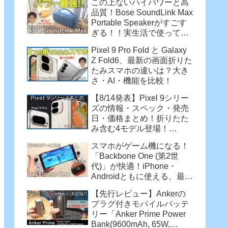
この上ないハイパワーと高
品質！Bose SoundLink Max
Portable Speakerがすごす
ぎる！！実生活で使って感
じた魅力
Pixel 9 Pro Fold と Galaxy
Z Fold6、最新の画面折りた
たみスマホの違いは？大き
さ・AI・機能を比較！
【8/14発表】Pixel 9シリー
ズの情報・スペック・発売
日・価格まとめ！折りたた
み含む4モデル登場！
【Pixel 9 Pro・Pixel 9 Pro
スマホがゲーム機になる！
XL・Pixel 9 Pro Fold】
「Backbone One (第2世
代)」が快適！iPhone・
Androidともに使える、最強
コントローラー
【先行レビュー】Ankerの
プラグ付きモバイルバッテ
リー「Anker Prime Power
Bank(9600mAh, 65W,