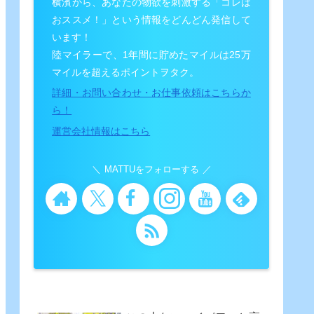
横濱から、あなたの物欲を刺激する「コレは
おススメ！」という情報をどんどん発信して
います！
陸マイラーで、1年間に貯めたマイルは25万
マイルを超えるポイントヲタク。
詳細・お問い合わせ・お仕事依頼はこちらか
ら！
運営会社情報はこちら
MATTUをフォローする