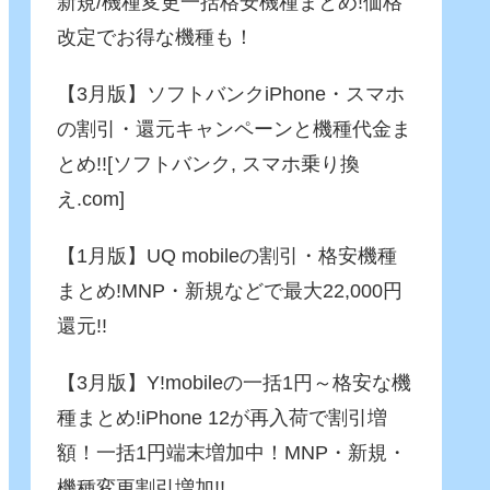
新規/機種変更一括格安機種まとめ!価格
改定でお得な機種も！
【3月版】ソフトバンクiPhone・スマホ
の割引・還元キャンペーンと機種代金ま
とめ!![ソフトバンク, スマホ乗り換
え.com]
【1月版】UQ mobileの割引・格安機種
まとめ!MNP・新規などで最大22,000円
還元!!
【3月版】Y!mobileの一括1円～格安な機
種まとめ!iPhone 12が再入荷で割引増
額！一括1円端末増加中！MNP・新規・
機種変更割引増加!!