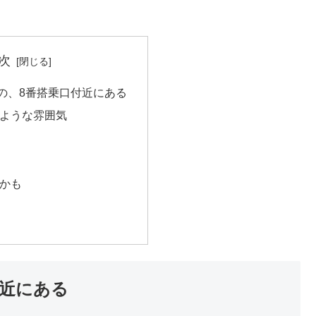
次
側の、8番搭乗口付近にある
ような雰囲気
かも
付近にある