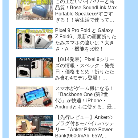
この上ないハイパワーと高
品質！Bose SoundLink Max
Portable Speakerがすごす
ぎる！！実生活で使って感
じた魅力
Pixel 9 Pro Fold と Galaxy
Z Fold6、最新の画面折りた
たみスマホの違いは？大き
さ・AI・機能を比較！
【8/14発表】Pixel 9シリー
ズの情報・スペック・発売
日・価格まとめ！折りたた
み含む4モデル登場！
【Pixel 9 Pro・Pixel 9 Pro
スマホがゲーム機になる！
XL・Pixel 9 Pro Fold】
「Backbone One (第2世
代)」が快適！iPhone・
Androidともに使える、最強
コントローラー
【先行レビュー】Ankerの
プラグ付きモバイルバッテ
リー「Anker Prime Power
Bank(9600mAh, 65W,