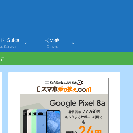
･Suica
その他
ds & Suica
Others
す