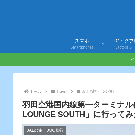
スマホ
PC・タブ
Smartphones
Laptops & T
※
ホーム
Travel
JALの旅・JGC修行
羽田空港国内線第一ターミナル(
LOUNGE SOUTH」に行って
JALの旅・JGC修行