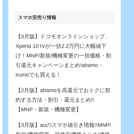
Fusion)」がさらに進化！バ
ッテリー駆動でも65W充
電！
スマホ安売り情報
【3月版】ドコモオンラインショップ、
Xperia 10 IVが一括2.2万円に大幅値下
げ！MNP/新規/機種変更の一括価格・割
引還元キャンペーンまとめ!ahamo・
irumoでも買える！
【2月版】ahamoを高還元でおトクに契
約する方法・割引・還元まとめ!!
【MNP・新規・機種変更】
【3月版】auのスマホ値引き情報!!MNP/