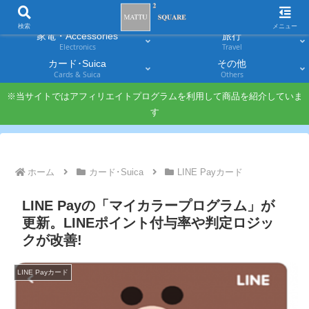
スマホ
PC・タブレット
Smartphones
Laptops & Tablets
検索
メニュー
家電・Accessories
旅行
Electronics
Travel
カード･Suica
その他
Cards & Suica
Others
※当サイトではアフィリエイトプログラムを利用して商品を紹介していま
す
ホーム
カード･Suica
LINE Payカード
LINE Payの「マイカラープログラム」が
更新。LINEポイント付与率や判定ロジッ
クが改善!
LINE Payカード