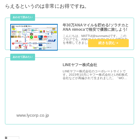
らえるというのは非常にお得ですね。
年30万ANAマイルを貯める!ソラチカと
ANA nimocaで格安で優雅に旅しよう!
こんにちは、MATTU(@sunmattu)です。 この
ブログでも、ANAマイルやJALマイルの貯め方
を考察してきました。 このページでは、私が実
践している、ANAマイルを30万以上貯めるワザ
を伝授します。
LINEヤフー株式会社
LINEヤフー株式会社のコーポレートサイトで
す。2023年10月にヤフー株式会社とLINE株式
会社などが再編されて生まれました。「WOW
Our Users!」をミッションに掲げ、検索・ポー
タル、eコマース、メッセンジャー、広告な
ど、多様な...
www.lycorp.co.jp