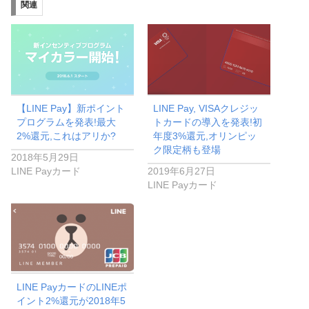
関連
【LINE Pay】新ポイント
LINE Pay, VISAクレジッ
プログラムを発表!最大
トカードの導入を発表!初
2%還元,これはアリか?
年度3%還元,オリンピッ
ク限定柄も登場
2018年5月29日
LINE Payカード
2019年6月27日
LINE Payカード
LINE PayカードのLINEポ
イント2%還元が2018年5