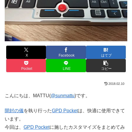
X
Facebook
はてブ
Pocket
LINE
コピー
2018.02.10
こんにちは、MATTU(
@sunmattu
)です。
開封の儀
を執り行った
GPD Pocket
は、快適に使用できて
います。
今回は、
GPD Pocket
に施したカスタマイズをまとめてみ