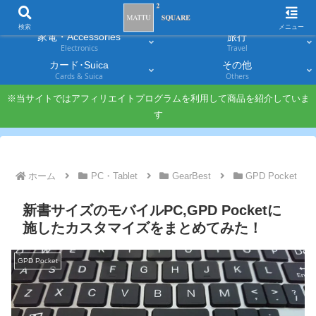
スマホ
PC・タブレット
Smartphones
Laptops & Tablets
検索
メニュー
家電・Accessories
旅行
Electronics
Travel
カード･Suica
その他
Cards & Suica
Others
※当サイトではアフィリエイトプログラムを利用して商品を紹介していま
す
ホーム
PC・Tablet
GearBest
GPD Pocket
新書サイズのモバイルPC,GPD Pocketに
施したカスタマイズをまとめてみた！
GPD Pocket