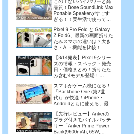
この上ないハイパワーと高
品質！Bose SoundLink Max
Portable Speakerがすごす
ぎる！！実生活で使って感
じた魅力
Pixel 9 Pro Fold と Galaxy
Z Fold6、最新の画面折りた
たみスマホの違いは？大き
さ・AI・機能を比較！
【8/14発表】Pixel 9シリー
ズの情報・スペック・発売
日・価格まとめ！折りたた
み含む4モデル登場！
【Pixel 9 Pro・Pixel 9 Pro
スマホがゲーム機になる！
XL・Pixel 9 Pro Fold】
「Backbone One (第2世
代)」が快適！iPhone・
Androidともに使える、最強
コントローラー
【先行レビュー】Ankerの
プラグ付きモバイルバッテ
リー「Anker Prime Power
Bank(9600mAh, 65W,