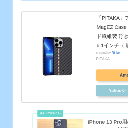
「PITAKA」
MagEZ Ca
ド繊維製 浮
6.1インチ（
created by
Rinker
PITAKA
Am
Yahoo
iPhone 13 Pr