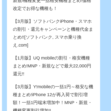
新規/機種変更一括格安機種まとめ!価格
改定でお得な機種も！
【3月版】ソフトバンクiPhone・スマホ
の割引・還元キャンペーンと機種代金ま
とめ!![ソフトバンク, スマホ乗り換
え.com]
【1月版】UQ mobileの割引・格安機種
まとめ!MNP・新規などで最大22,000円
還元!!
【3月版】Y!mobileの一括1円～格安な機
種まとめ!iPhone 12が再入荷で割引増
額！一括1円端末増加中！MNP・新規・
機種変更割引増加!!