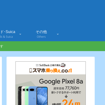
･Suica
その他
ds & Suica
Others
す