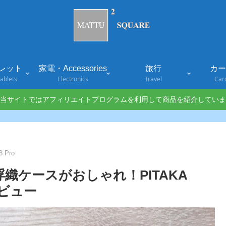
レット
家電・Accessories
旅行
カード
ablets
Electronics
Travel
Car
当サイトではアフィリエイトプログラムを利用して商品を紹介していま
3 Pro
維の浮織ケースがおしゃれ！PITAKA
レビュー