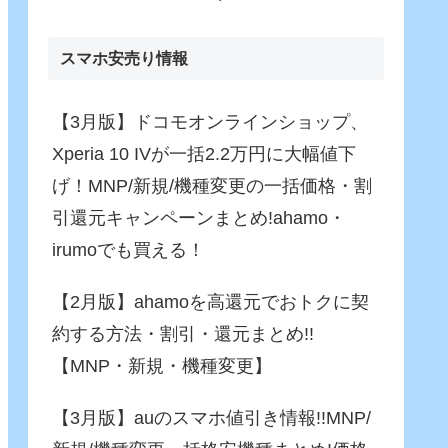
Fusion)」がさらに進化！バ
ッテリー駆動でも65W充
電！
スマホ安売り情報
【3月版】ドコモオンラインショップ、
Xperia 10 IVが一括2.2万円に大幅値下
げ！MNP/新規/機種変更の一括価格・割
引還元キャンペーンまとめ!ahamo・
irumoでも買える！
【2月版】ahamoを高還元でおトクに契
約する方法・割引・還元まとめ!!
【MNP・新規・機種変更】
【3月版】auのスマホ値引き情報!!MNP/