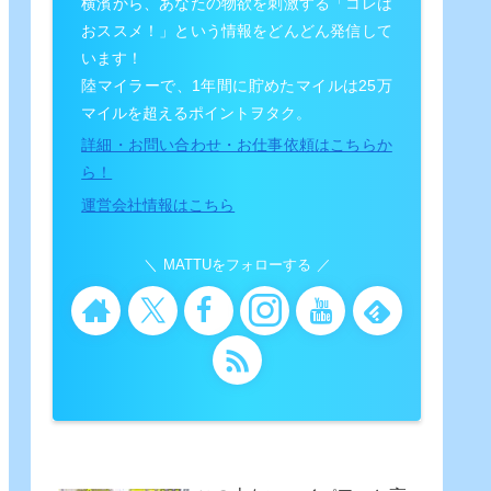
横濱から、あなたの物欲を刺激する「コレは
おススメ！」という情報をどんどん発信して
います！
陸マイラーで、1年間に貯めたマイルは25万
マイルを超えるポイントヲタク。
詳細・お問い合わせ・お仕事依頼はこちらか
ら！
運営会社情報はこちら
MATTUをフォローする