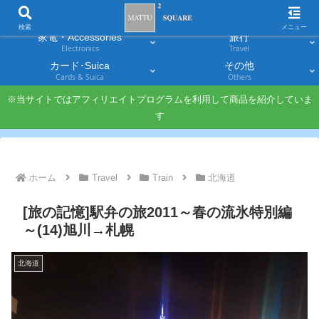
スマホ
PC・タブレット
Smartphones
Laptops & Tablets
検索
メニュー
家電・Accessories
旅行
Electronics
Travel
カード･Suica
その他
Cards & Suica
Others
※当サイトではアフィリエイトプログラムを利用して商品を紹介していま
す
ホーム
Travel
Train
北海道
[旅の記憶]駅弁の旅2011～春の流氷特別編
～(14)旭川→札幌
北海道