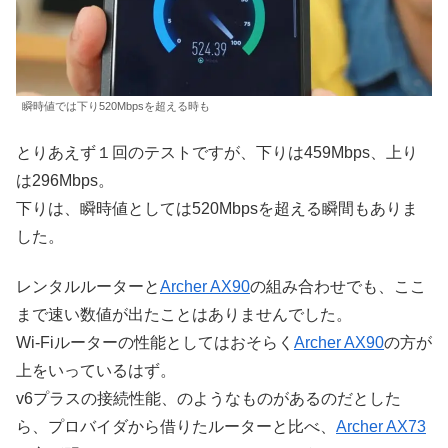
瞬時値では下り520Mbpsを超える時も
とりあえず１回のテストですが、下りは459Mbps、上り
は296Mbps。
下りは、瞬時値としては520Mbpsを超える瞬間もありま
した。
レンタルルーターと
Archer AX90
の組み合わせでも、ここ
まで速い数値が出たことはありませんでした。
Wi-Fiルーターの性能としてはおそらく
Archer AX90
の方が
上をいっているはず。
v6プラスの接続性能、のようなものがあるのだとした
ら、プロバイダから借りたルーターと比べ、
Archer AX73