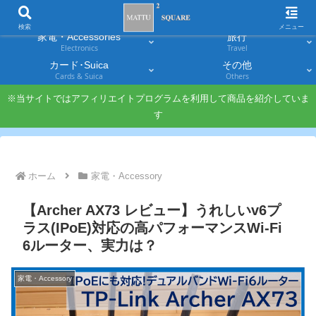
スマホ
PC・タブレット
Smartphones
Laptops & Tablets
検索
メニュー
家電・Accessories
旅行
Electronics
Travel
カード･Suica
その他
Cards & Suica
Others
※当サイトではアフィリエイトプログラムを利用して商品を紹介していま
す
ホーム
家電・Accessory
【Archer AX73 レビュー】うれしいv6プ
ラス(IPoE)対応の高パフォーマンスWi-Fi
6ルーター、実力は？
家電・Accessory