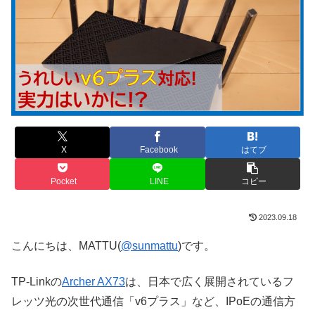
X
Facebook
はてブ
Pocket
LINE
コピー
2023.09.18
こんにちは、MATTU(
@sunmattu
)です。
TP-Linkの
Archer AX73
は、日本で広く展開されているフ
レッツ光の次世代通信「v6プラス」など、IPoEの通信方