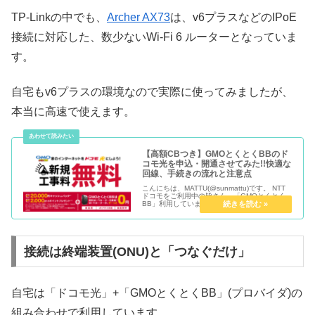
TP-Linkの中でも、
Archer AX73
は、v6プラスなどのIPoE
接続に対応した、数少ないWi-Fi 6 ルーターとなっていま
す。
自宅もv6プラスの環境なので実際に使ってみましたが、
本当に高速で使えます。
【高額CBつき】GMOとくとくBBのド
コモ光を申込・開通させてみた!!快適な
回線、手続きの流れと注意点
こんにちは、MATTU(@sunmattu)です。 NTT
ドコモをご利用中の皆さん、「GMOとくとく
BB」利用していますか？私は、「アパート備
え付けの回線」を利用していたのでドコモ光を
契約していなかったのですが、遅くて遅くて…
汗 ちょうど引...
接続は終端装置(ONU)と「つなぐだけ」
自宅は「ドコモ光」+「GMOとくとくBB」(プロバイダ)の
組み合わせで利用しています。