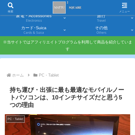
スマホ
PC・タブレット
Smartphones
Laptops & Tablets
検索
メニュー
家電・Accessories
旅行
Electronics
Travel
カード･Suica
その他
Cards & Suica
Others
※当サイトではアフィリエイトプログラムを利用して商品を紹介していま
す
ホーム
PC・Tablet
持ち運び・出張に最も最適なモバイルノー
トパソコンは、10インチサイズだと思う5
つの理由
PC・Tablet