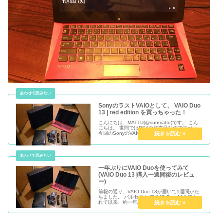
SonyのラストVAIOとして、 VAIO Duo
13 | red edition を買っちゃった！
こんにちは、MATTU(@sunmattu)です。 こん
にちは。 世間ではPS4の発売日なのですが…
今回のSonyのVAIO売却騒動に絡んで、買って
しまいました、VAIO Duo 13!!
一年ぶりにVAIO Duoを使ってみて
(VAIO Duo 13 購入一週間後のレビュ
ー)
前報の通り、VAIO Duo 13が届いて1週間がた
ちました。 バルセロナでVAIO Duo 11を盗ら
れて以来、約一年ぶりのWindows 8ラップトッ
プPCです。 久しぶりにWindows8に触れタブ
レット的に使えるPCに触れ、感想をち...