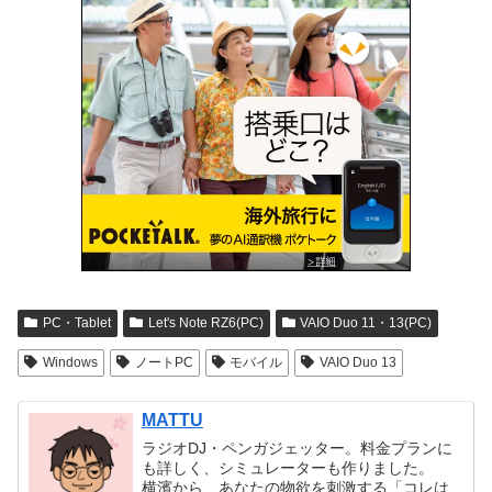
PC・Tablet
Let's Note RZ6(PC)
VAIO Duo 11・13(PC)
Windows
ノートPC
モバイル
VAIO Duo 13
MATTU
ラジオDJ・ペンガジェッター。料金プランに
も詳しく、シミュレーターも作りました。
横濱から、あなたの物欲を刺激する「コレは