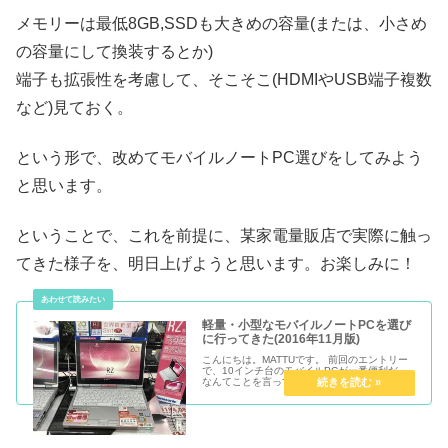
メモリーは最低8GB,SSDも大きめの容量(または、小さめ
の容量にして換装するとか)
端子も拡張性を考慮して、そこそこ(HDMIやUSB端子複数
など)見ておく。
という形で、改めてモバイルノートPC選びをしてみよう
と思います。
ということで、これを前提に、某家電量販店で実際に触っ
てきた様子を、明日上げようと思います。お楽しみに！
軽量・小型なモバイルノートPCを選び
に行ってきた(2016年11月版)
こんにちは。MATTUです。 前回のエントリー
で、10インチ台のモバイルPCが一番便利だ、
なんてことを言ってみたりしたんですが、意外
とそんなに多いわけでもなく。。。 今回は、各
メーカーのPCを、店頭モデルではあります
が、ヨドバシカメラに偵察...