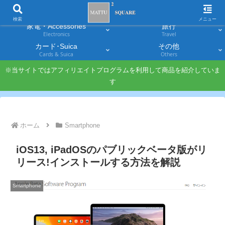
スマホ
PC・タブレット
Smartphones
Laptops & Tablets
検索
メニュー
家電・Accessories
旅行
Electronics
Travel
カード･Suica
その他
Cards & Suica
Others
※当サイトではアフィリエイトプログラムを利用して商品を紹介していま
す
ホーム
Smartphone
iOS13, iPadOSのパブリックベータ版がリ
リース!インストールする方法を解説
Smartphone