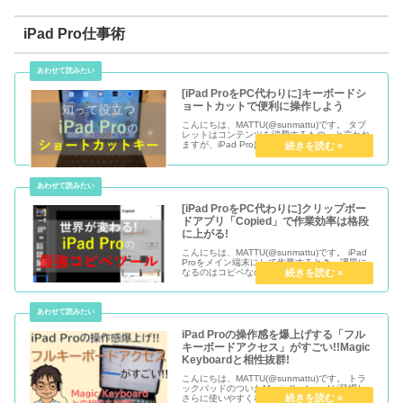
iPad Pro仕事術
[iPad ProをPC代わりに]キーボードシ
ョートカットで便利に操作しよう
こんにちは、MATTU(@sunmattu)です。 タブ
レットはコンテンツを消費するもの、と言われ
ますが、iPad Proは違います。 iPad Proは、使
えるアプリはPCと比べてまだ差があります
が、PC並みに使える機能は非常に多いです。...
[iPad ProをPC代わりに]クリップボー
ドアプリ「Copied」で作業効率は格段
に上がる!
こんにちは、MATTU(@sunmattu)です。 iPad
Proをメイン端末にして作業するとき、課題に
なるのはコピペなのではないでしょうか。 え、
コピペ？と思われるかと思いますが、コピペの
使い勝手だけでiPad Proへの印象はガラッと...
iPad Proの操作感を爆上げする「フル
キーボードアクセス」がすごい!!Magic
Keyboardと相性抜群!
こんにちは、MATTU(@sunmattu)です。 トラ
ックパッドのついたMagic Keyboardが登場し
さらに使いやすくなったiPad Proですが、組み