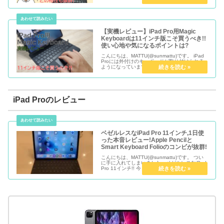
合わせるとさらにすごい機能があります。 「フ
ルキーボードアクセス」です。 iPa...
【実機レビュー】iPad Pro用Magic
Keyboardは11インチ版こそ買うべき!!
使い心地や気になるポイントは?
こんにちは、MATTU(@sunmattu)です。 iPad
Proには外付けのキーボードが取り付けられる
ようになっています。 今回新発売になったのが
「Magic Keyboard」。 キーボードに最新の
MacBook Airなどと同じ「シ...
iPad Proのレビュー
ベゼルレスなiPad Pro 11インチ,1日使
った本音レビュー!Apple Pencilと
Smart Keyboard Folioのコンビが抜群!
こんにちは、MATTU(@sunmattu)です。 つい
に手に入れてしまいました、ベゼルレスなiPad
Pro 11インチ!! 今まで使っていたiPad Pro 9.7
インチに対するモヤモヤを見事払拭してくれる
素晴らしい端末に仕上がっていま...