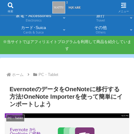
スマホ
PC・タブレット
Smartphones
Laptops & Tablets
検索
メニュー
家電・Accessories
旅行
Electronics
Travel
カード･Suica
その他
Cards & Suica
Others
※当サイトではアフィリエイトプログラムを利用して商品を紹介していま
す
ホーム
PC・Tablet
EvernoteのデータをOneNoteに移行する
方法!OneNote Importerを使って簡単にイ
ンポートしよう
PC・Tablet