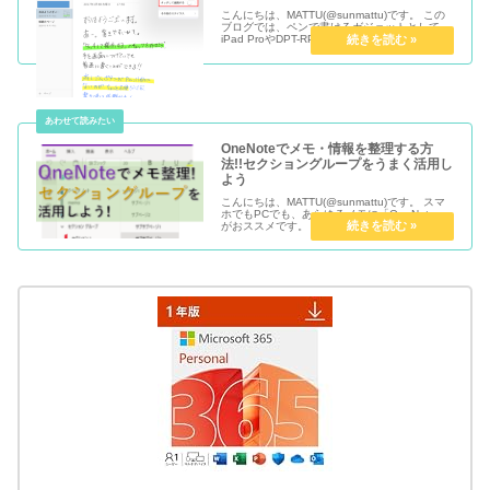
こんにちは、MATTU(@sunmattu)です。 この
ブログでは、ペンで書けるガジェットとして、
iPad ProやDPT-RP1、Galaxy Note8をメイン
にご紹介してきました。 デジタル時代だからこ
そ、アナログでメモをするのは非常...
OneNoteでメモ・情報を整理する方
法!!セクショングループをうまく活用し
よう
こんにちは、MATTU(@sunmattu)です。 スマ
ホでもPCでも、あらゆるメモに「OneNote」
がおススメです。 仕事でも要件別に、積極的に
OneNoteを使っています。 ただ、どの要件を
どこにメモしておくか、瞬時にメモを取りたい
と...