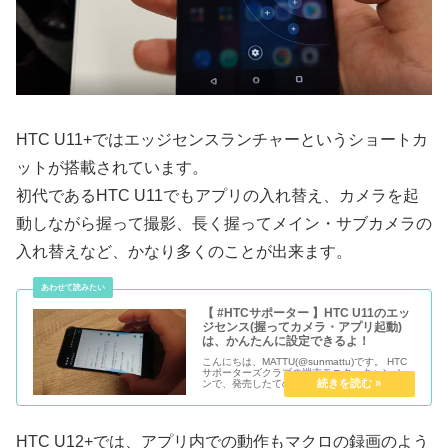
HTC U11+ではエッジセンスランチャーというショートカ
ットが搭載されています。
初代であるHTC U11でもアプリの入れ替え、カメラを起
動しながら握って撮影、長く握ってメイン・サブカメラの
入れ替えなど、かなり多くのことが出来ます。
【 #HTCサポーター 】HTC U11のエッ
ジセンス(握ってカメラ・アプリ起動)
は、かんたんに設定できるよ！
こんにちは、MATTU(@sunmattu)です。 HTC
サポーターズクラブの端末モニターキャンペー
ンで、発売したてのHTC U11をお借りしており
ます。 今回は、握ってカメラやアプリを起動で
きる、エッジセンスの設定について、お送りし
ます。
HTC U12+では、アプリ内での動作もマクロの録画のよう