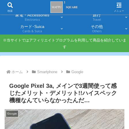
スマホ
PC・タブレット
Smartphones
Laptops & Tablets
検索
メニュー
家電・Accessories
旅行
Electronics
Travel
カード･Suica
その他
Cards & Suica
Others
※当サイトではアフィリエイトプログラムを利用して商品を紹介していま
す
ホーム
Smartphone
Google
Google Pixel 3a, メインで3週間使って感
じたメリット・デメリット!!ハイスペック
機種なんていらなかったんだ…
Google