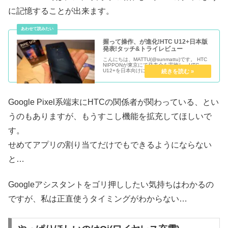
に記憶することが出来ます。
握って操作、が進化!HTC U12+日本版
発表!タッチ&トライレビュー
こんにちは、MATTU(@sunmattu)です。 HTC
NIPPONが東京にて発表会を実施し、HTC
U12+を日本向けに発売すると発表しました。
発売日は7月20日、SIMフリーおよびMVNOよ
り発売されます。 おサイフケータイ搭載で...
Google Pixel系端末にHTCの関係者が関わっている、とい
うのもありますが、もうすこし機能を拡充してほしいで
す。
せめてアプリの割り当てだけでもできるようにならない
と…
Googleアシスタントをゴリ押ししたい気持ちはわかるの
ですが、私は正直使うタイミングがわからない…