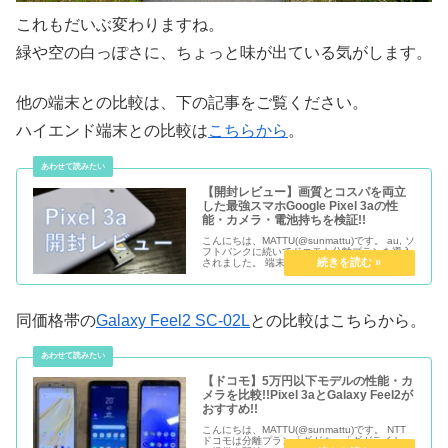
これもだいぶ変わりますね。
緑や空の白っぽさに、ちょっと味が出ている気がします。
他の端末との比較は、下の記事をご覧ください。
ハイエンド端末との比較は
こちらから
。
【開封レビュー】画質とコスパを両立
した最強スマホGoogle Pixel 3aの性
能・カメラ・電池持ちを検証!!
こんにちは、MATTU(@sunmattu)です。 au, ソ
フトバンクに続いてドコモも分離プランを導入
されました。 端末購入補助がなくなるので、端
末を購入してから2年間は少なくとも通信料金
の負担が増えます。 ゆえに、負担を軽くするに
は、性...
同価格帯の
Galaxy Feel2 SC-02L
との比較はこちらから。
【ドコモ】5万円以下モデルの性能・カ
メラを比較!!Pixel 3aとGalaxy Feel2が
おすすめ!!
こんにちは、MATTU(@sunmattu)です。 NTT
ドコモは分離プラン「ギガホ」「ギガライト」