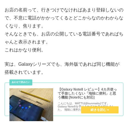
お店の名前って、行きつけでなければあまり登録しないの
で、不意に電話がかかってくるとどこからなのかわからな
くなり、焦ります。
そんなときでも、お店の公開している電話番号であればち
ゃんと表示されます。
これはかなり便利。
実は、Galaxyシリーズでも、海外版であれば同じ機能が
搭載されています。
【Galaxy Note8 レビュー】4カ月使っ
て手放したくない「地味に便利」と思
う機能 [Note9にも対応]
こんにちは、MATTU(@sunmattu)です。
Galaxy Note8を手に入れて4カ月が経ちまし
た。 地味に便利だなぁ、と思う機能が結構多
く、正直他のスマホに変えたくないと思うのが
今の感想です。 そんな、「地味に便利」を集め
てみまし...