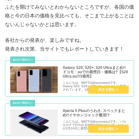
ふたを開けてみないとわからないところですが、各国の価
格と今の日本の価格を見比べても、そこまで上がることは
ないんじゃないかとは思います。
各社からの発表が、楽しみですね。
発表され次第、当サイトでもレポートしていきます！
Galaxy S20, S20+, S20 Ultraまとめ!!
ドコモ・auでの発売日・価格は?【S20
Ultra:au7/3発売】
こんにちは、MATTU(@sunmattu)です。
Galaxy S20, S20+, S20 Ultraがいよいよ発売
されています。1億画素を超える5眼カメラを搭
載するなど、かなり今回もパワフルな端末に仕
上がっています。 今年はNTTドコ...
Xperia 5 Plusのうわさ, スペックまと
め!!イヤホンジャック復活!?
こんにちは、MATTU(@sunmattu)です。 バル
セロナで行われるMWC2020において、ソニー
が2月24日に新型Xperiaの発表を予告していま
す。 目玉機種がXperia 5の後継となる「Xperia
5 Plus」。 トリプルカ...