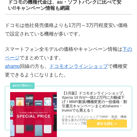
ドコモの機種代金は、au・ソフトバンクに比べて安
い!!キャンペーン情報も網羅
ドコモは他社発売価格よりも1万円～3万円程度安い価格
で設定されている機種が多いです。
スマートフォン全モデルの価格やキャンペーン情報は
下の
ページ
でまとめています。
ahamo
回線の方も、
ドコモオンラインショップ
で機種変
更できるようになりました。
【3月版】ドコモオンラインショップ、
Xperia 10 IVが一括2.2万円に大幅値下
げ！MNP/新規/機種変更の一括価格・割
引還元キャンペーンまとめ!ahamo・
irumoでも買える！
ドコモオンラインショップでMNP・新規・機種
変更も最大2万円分の割引・ポイント還元!オン
ラインショップ限定で39,050円割引の機種
も!!SIMのみ契約でも10,000円分還元!!ahamo
ユーザーも機種変更でスマホを買えます.安く快
適にスマホを使いたい方,ぜひご参考に!!