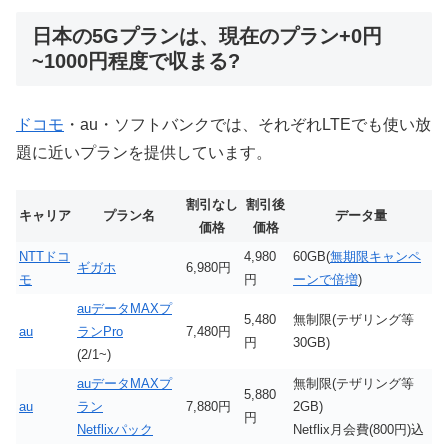
日本の5Gプランは、現在のプラン+0円
~1000円程度で収まる?
ドコモ
・au・ソフトバンクでは、それぞれLTEでも使い放
題に近いプランを提供しています。
割引なし
割引後
キャリア
プラン名
データ量
価格
価格
NTTドコ
4,980
60GB(
無期限キャンペ
ギガホ
6,980円
モ
円
ーンで倍増
)
auデータMAXプ
5,480
無制限(テザリング等
au
ランPro
7,480円
円
30GB)
(2/1~)
auデータMAXプ
無制限(テザリング等
5,880
au
ラン
7,880円
2GB)
円
Netflixパック
Netflix月会費(800円)込