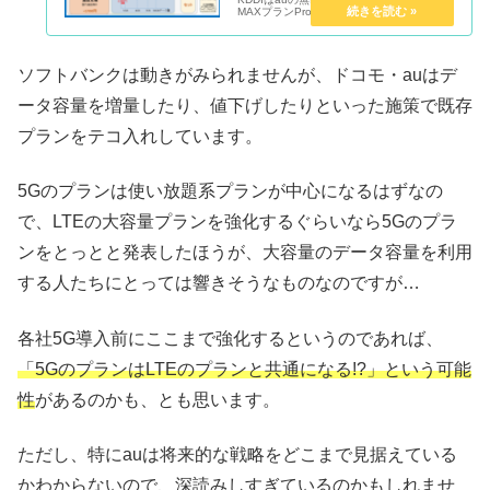
MAXプランPro」の1500円値下げを発表し
ました。 ※スマートフォンでの通信が無制
限。ただし、テザリングやデータシェア・
国際ローミングでの...
ソフトバンクは動きがみられませんが、ドコモ・auはデ
ータ容量を増量したり、値下げしたりといった施策で既存
プランをテコ入れしています。
5Gのプランは使い放題系プランが中心になるはずなの
で、LTEの大容量プランを強化するぐらいなら5Gのプラ
ンをとっとと発表したほうが、大容量のデータ容量を利用
する人たちにとっては響きそうなものなのですが…
各社5G導入前にここまで強化するというのであれば、
「5GのプランはLTEのプランと共通になる!?」という可能
性
があるのかも、とも思います。
ただし、特にauは将来的な戦略をどこまで見据えている
かわからないので、深読みしすぎているのかもしれませ