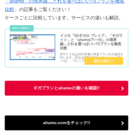
「ahamo」の境界線…どれを選べばいい?3プランを徹底
比較
」の記事をご覧ください！
ケースごとに比較しています。サービスの違いも解説。
ドコモ「5Gギガホ プレミア」「ギガラ
イト」と「ahamo(アハモ)」の境界
線…どれを選べばいい?3プランを徹底
比較
NTTドコモは2021年春に料金プランの大改定を
行います。目玉は新料金プランの「ahamo(ア
ハモ)」。プレミアプランで無制限利用可能な
「5Gギガホ プレミア」も目が離せません。 一
方で、ライトユーザーは今まで「5Gギガライ
ト/ギガライト」...
ギガプランとahamoの違いを確認!!
ahamo.comをチェック!!