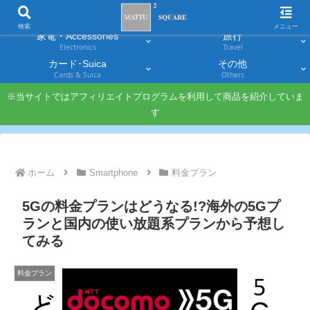
スマホ
PC・タブレット
Smartphones
Laptops & Tablets
検索
メニュー
家電・Accessories
旅行
Electronics
Travel
カード･Suica
その他
Cards & Suica
Others
※当サイトではアフィリエイトプログラムを利用して商品を紹介していま
す
ホーム
Smartphone
料金プラン
5Gの料金プランはどうなる!?海外の5Gプ
ランと国内の使い放題系プランから予想し
てみる
料金プラン