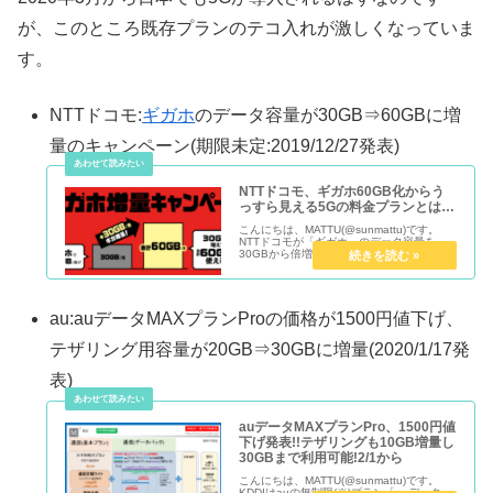
が、このところ既存プランのテコ入れが激しくなっていま
す。
NTTドコモ:
ギガホ
のデータ容量が30GB⇒60GBに増
量のキャンペーン(期限未定:2019/12/27発表)
NTTドコモ、ギガホ60GB化からう
っすら見える5Gの料金プランとは…
こんにちは、MATTU(@sunmattu)です。
NTTドコモが「ギガホ」のデータ容量を
30GBから倍増し、60GBとするキャンペー
ンを無期限で開始しました。 「ギガホ」を
契約している方ならだれでも対象で、事実
上ギガホのデータ容量自体が6...
au:auデータMAXプランProの価格が1500円値下げ、
テザリング用容量が20GB⇒30GBに増量(2020/1/17発
表)
auデータMAXプランPro、1500円値
下げ発表!!テザリングも10GB増量し
30GBまで利用可能!2/1から
こんにちは、MATTU(@sunmattu)です。
KDDIはauの無制限(※)プラン「auデータ