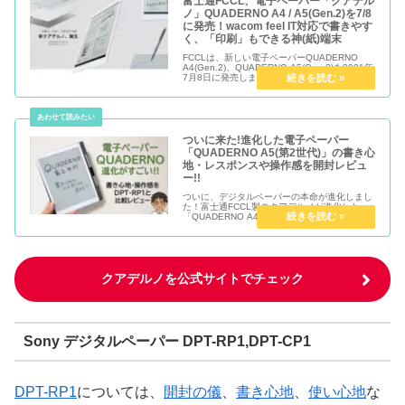
富士通FCCL、電子ペーパー「クアデル
ノ」QUADERNO A4 / A5(Gen.2)を7/8
に発売！wacom feel IT対応で書きやす
く、「印刷」もできる神(紙)端末
FCCLは、新しい電子ペーパーQUADERNO
A4(Gen.2)、QUADERNO A5(Gen.2)を2021年
7月8日に発売します。 進化したクアデルノ
は、wacom feel IT Technology対応でGalaxy
Noteシ...
ついに来た!進化した電子ペーパー
「QUADERNO A5(第2世代)」の書き心
地・レスポンスや操作感を開封レビュ
ー!!
ついに、デジタルペーパーの本命が進化しまし
た！富士通FCCL製のクアデルノが進化した
「QUADERNO A4/A5(第2世代)」を発売開始し
ました。 以前、ソニーのデジタルペーパー
「DPT-RP1」(A4判)をレビューしましたが、ビ
ジネス視...
クアデルノを公式サイトでチェック
Sony デジタルペーパー DPT-RP1,DPT-CP1
DPT-RP1
については、
開封の儀
、
書き心地
、
使い心地
な