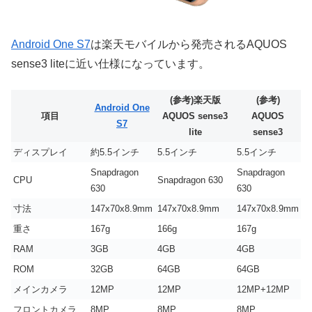
Android One S7
は楽天モバイルから発売されるAQUOS
sense3 liteに近い仕様になっています。
(参考)楽天版
(参考)
Android One
項目
AQUOS sense3
AQUOS
S7
lite
sense3
ディスプレイ
約5.5インチ
5.5インチ
5.5インチ
Snapdragon
Snapdragon
CPU
Snapdragon 630
630
630
寸法
147x70x8.9mm
147x70x8.9mm
147x70x8.9mm
重さ
167g
166g
167g
RAM
3GB
4GB
4GB
ROM
32GB
64GB
64GB
メインカメラ
12MP
12MP
12MP+12MP
フロントカメラ
8MP
8MP
8MP