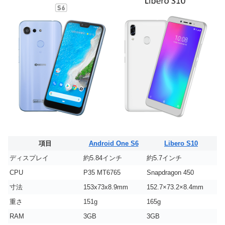
項目
Android One S6
Libero S10
ディスプレイ
約5.84インチ
約5.7インチ
CPU
P35 MT6765
Snapdragon 450
寸法
153x73x8.9mm
152.7×73.2×8.4mm
重さ
151g
165g
RAM
3GB
3GB