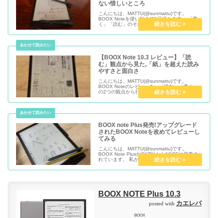
ない惜しいところ
こんにちは、MATTU(@sunmattu)です。
BOOX Noteを使い始めて5日経ちます。 「書
く」「読む」のそれぞれの観点から、現状での
BOOX Noteの使い心地に関して考察していき
たいと思います。 今回は、「書く」観点での目
線で...
【BOOX Note 10.3 レビュー】「読
む」観点から見た,「紙」を超えた読み
やすさと面白さ
こんにちは、MATTU(@sunmattu)です。
BOOX Noteのレビューを、「読む」「書く」
の2つの観点から行っています。 「書く」観点
については前回レビューを行っていますが、今
後に期待！という感じ。 それに対し、「読む」
観点に着目...
BOOX note Plus発売!アップグレード
されたBOOX Noteを改めてレビューし
てみる
こんにちは、MATTU(@sunmattu)です。
BOOX Note PlusがSKT社から12/25に発売さ
れています。 私がBOOX Noteを購入したのは
5月の発売日でしたが、当時とはソフトウェア
も大きく変わっています。 改めてレビ...
BOOX NOTE Plus 10.3
カエレバ
posted with
BOOX