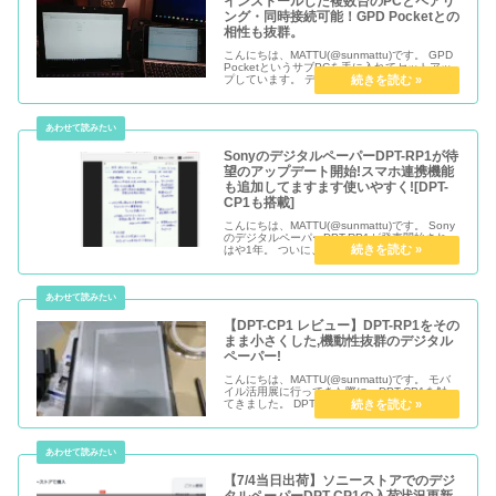
インストールした複数台のPCとペアリ
ング・同時接続可能！GPD Pocketとの
相性も抜群。
こんにちは、MATTU(@sunmattu)です。 GPD
PocketというサブPCを手に入れてセットアッ
プしています。 デジタルペーパーDPT-RP1と
サブPCであるGPD Pocketをペアリングした
ら、メインPCとの接続は切れるのか...
SonyのデジタルペーパーDPT-RP1が待
望のアップデート開始!スマホ連携機能
も追加してますます使いやすく![DPT-
CP1も搭載]
こんにちは、MATTU(@sunmattu)です。 Sony
のデジタルペーパーDPT-RP1が発売開始され、
はや1年。 ついに、待望のアップデートが開始
されました。
【DPT-CP1 レビュー】DPT-RP1をその
まま小さくした,機動性抜群のデジタル
ペーパー!
こんにちは、MATTU(@sunmattu)です。 モバ
イル活用展に行ってきた際に、DPT-CP1を触っ
てきました。 DPT-RP1をそのまま小さくした
感じで、機動性は抜群です。
【7/4当日出荷】ソニーストアでのデジ
タルペーパーDPT-CP1の入荷状況更新