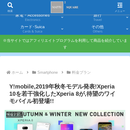
スマホ
PC・タブレット
Smartphones
Laptops & Tablets
検索
メニュー
家電・Accessories
旅行
Electronics
Travel
カード･Suica
その他
Cards & Suica
Others
※当サイトではアフィリエイトプログラムを利用して商品を紹介していま
す
ホーム
Smartphone
料金プラン
Y!mobile,2019年秋冬モデル発表!Xperia
10を若干強化したXperia 8が,待望のワイ
モバイル初登場!!
料金プラン