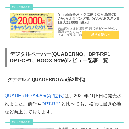
Y!mobileをおトクに使うなら,高額CB
がもらえるヤングモバイルがおススメ!!
[最大21,600円還元]
高品質な回線を格安で利用できるY!mobileに、
高額キャッシュバックももらえる「ヤングモバ
イル」が登場!「おとくケータイ.net」と同じ会
社が運営しているので安心、契約後すぐキャッ
シュバックを現金振込でもらえる!キャンペーン
情報を随時更新中!!
デジタルペーパー(QUADERNO、DPT-RP1・
DPT-CP1、BOOX Note)レビュー記事一覧
クアデルノ QUADERNO A5(第2世代)
QUADERNO A4/A5(第2世代)
は、2021年7月8日に発売さ
れました。前作や
DPT-RP1
と比べても、格段に書き心地
など向上しております。