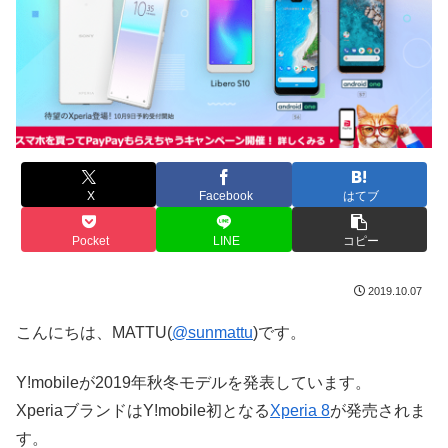
X
Facebook
はてブ
Pocket
LINE
コピー
2019.10.07
こんにちは、MATTU(
@sunmattu
)です。
Y!mobileが2019年秋冬モデルを発表しています。
XperiaブランドはY!mobile初となる
Xperia 8
が発売されま
す。