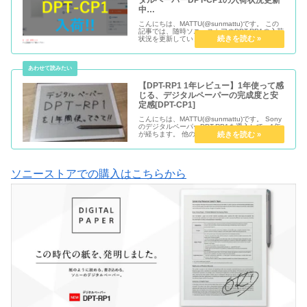
中…
こんにちは、MATTU(@sunmattu)です。 この
記事では、随時ソニーストアのDPT-RP1の入荷
状況を更新しています。 最新は7/3 10:00ごろ
から、注文を受け付けています。 7/4 10:00現
在、「当日出荷(7/4)」ステー...
【DPT-RP1 1年レビュー】1年使って感
じる、デジタルペーパーの完成度と安
定感[DPT-CP1]
こんにちは、MATTU(@sunmattu)です。 Sony
のデジタルペーパーDPT-RP1を導入して、1年
が経ちます。 他のE-ink搭載端末やペン対応PC
などと併用したりもしていますが、かなり安定
感のある使いやすさと機動性に、非常に満足...
ソニーストアでの購入はこちらから