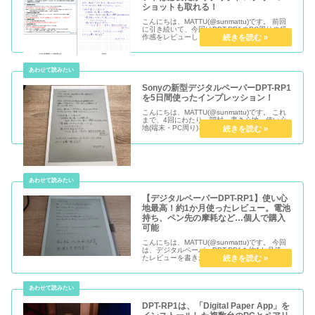
ショットも取れる！
こんにちは、MATTU(@sunmattu)です。 前回
に引き続いて、今回はDPT-RP1のPC周りの操
作感をレビューします。 PCをつなげば、結構
柔軟にセットアップできるので便利です。
Sonyの新型デジタルペーパーDPT-RP1
を5日間使ったインプレッション！
こんにちは、MATTU(@sunmattu)です。 これ
まで、4回にわたり、開封・書き心地・使い心
地(端末・PC周り)をレビューしてきました。 今
回は、細かいところや、触れ忘れていたところ
を含め、ファーストインプレッションのまとめ
としておき...
【デジタルペーパーDPT-RP1】使い心
地最高！約1か月使ったレビュー。電池
持ち、ペン先の摩耗など…個人で購入
可能
こんにちは、MATTU(@sunmattu)です。 今回
は、デジタルペーパーDPT-RP1を約1か月使っ
たレビューを書きたいと思います。 長期間使っ
てきて、感じたことをつらつら書きます。
DPT-RP1は、「Digital Paper App」を