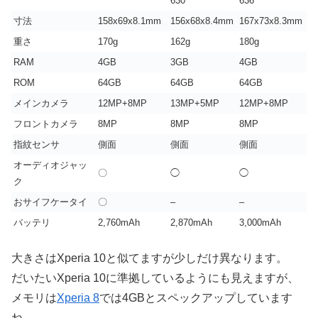
630
636
寸法
158x69x8.1mm
156x68x8.4mm
167x73x8.3mm
重さ
170g
162g
180g
RAM
4GB
3GB
4GB
ROM
64GB
64GB
64GB
メインカメラ
12MP+8MP
13MP+5MP
12MP+8MP
フロントカメラ
8MP
8MP
8MP
指紋センサ
側面
側面
側面
オーディオジャッ
〇
◯
◯
ク
おサイフケータイ
〇
–
–
バッテリ
2,760mAh
2,870mAh
3,000mAh
大きさはXperia 10と似てますが少しだけ異なります。
だいたいXperia 10に準拠しているようにも見えますが、
メモリは
Xperia 8
では4GBとスペックアップしています
ね。