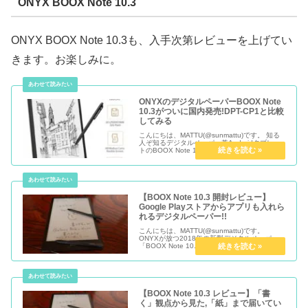
ONYX BOOX Note 10.3
ONYX BOOX Note 10.3も、入手次第レビューを上げてい
きます。お楽しみに。
ONYXのデジタルペーパーBOOX Note
10.3がついに国内発売!DPT-CP1と比較
してみる
こんにちは、MATTU(@sunmattu)です。 知る
人ぞ知るデジタルペーパー兼Androidタブレッ
トのBOOX Note 10.3が、国内発売されること
が発表されました。 5月前半にAmazonなどで
発売されます。 今までのBOOXシ...
【BOOX Note 10.3 開封レビュー】
Google Playストアからアプリも入れら
れるデジタルペーパー!!
こんにちは、MATTU(@sunmattu)です。
ONYXが放つ2018年の新型デジタルペーパー
「BOOX Note 10.3」を購入しましたので、早
速開封レビューを行いたいと思います。
【BOOX Note 10.3 レビュー】「書
く」観点から見た,「紙」まで届いてい