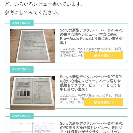
ど、いろいろレビュー書いています。
参考にしてみてください。
Sonyの新型デジタルペーパーDPT-RP1
の書き心地をレビュー。本当にiPad
ProーApple Pencilより紙に近い書き心
地！
こんにちは、MATTU(@sunmattu)です。 前回
の投稿にて、DPT-RP1の開封からセッティング
までをレビューしました。 今回は、書き心地を
中心にレビューしていきたいと思います。
Sonyの新型デジタルペーパーDPT-RP1
の使い心地をレビュー。ページ送りや
拡縮もサクサク、ビューワーとしても
申し分ない出来！
こんにちは、MATTU(@sunmattu)です。 前回
はDPT-RP1の「書き心地」をレビューしました
が、今回は「見る」を焦点に、使い心地をレビ
ューしていきたいと思います。 モノクロ画面、
というデメリットはありますが、それさえ除け
ば申し分...
Sonyの新型デジタルペーパーDPT-RP1
のPC周りの操作感をレビュー。専用ソ
フトは必要だがサクサク、スクリーン