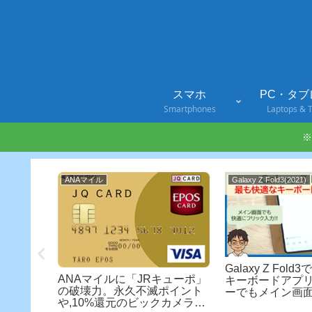
スマホ
PC・タブ
Smartphones
Laptops & T
※
ANAマイル
Galaxy Z Fold3(2021)
IMを挿して
Galaxy Z Fol
ANAマイルに「JRキューポ」
する手
キーボードアプリ
の破壊力。永久不滅ポイント
ーでもメイン画
や,10%還元のビックカメラポ
クで入力しやすいf