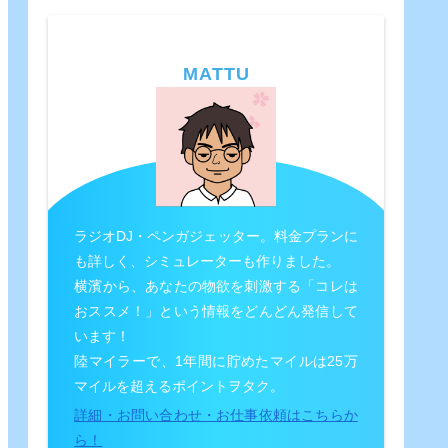
MATTU
ラジオDJ・ペンガジェッター。料金プランに
も詳しく、シミュレーターも作りました。
横濱から、あなたの物欲を刺激する「コレは
おススメ！」という情報をどんどん発信して
います！
陸マイラーで、1年間に貯めたマイルは25万
マイルを超えるポイントヲタク。
詳細・お問い合わせ・お仕事依頼はこちらか
ら！