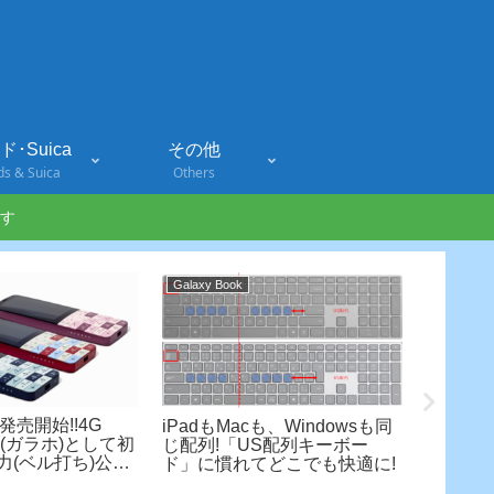
･Suica
その他
ds & Suica
Others
す
Galaxy Book
PC・Table
v発売開始!!4G
iPadもMacも、Windowsも同
イ(ガラホ)として初
じ配列!「US配列キーボー
力(ベル打ち)公式
ド」に慣れてどこでも快適に!
Let’s
ビュー