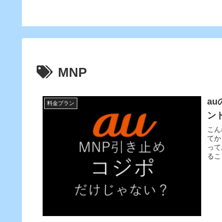
イントもマイルに交換可能!
り便利
MNP
a
料金プラン
ン
こん
てか
って
るこ