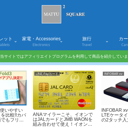
レット
家電・Accessories
旅行
カード
ablets
Electronics
Travel
Car
当サイトではアフィリエイトプログラムを利用して商品を紹介していま
LINE Payカード
INFOBAR xv
d3で使いやすい
INFOBAR x
ANAマイラーこそ、イオンで
を比較!!カバ
LTEケータ
はJALカードとJMB WAONを
面でもフリッ
の2タッチ入
組み合わせて使え！イオンで
lickがかな
対応!