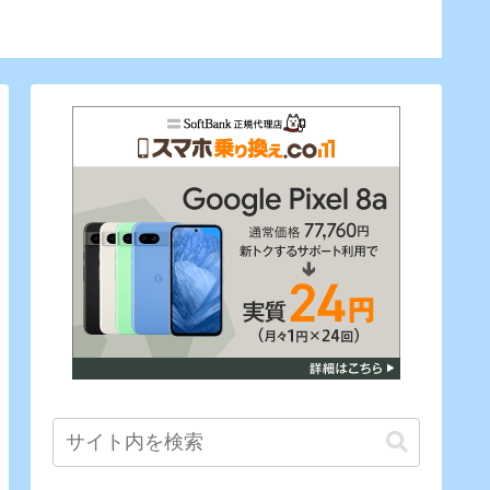
にでも
PC！！