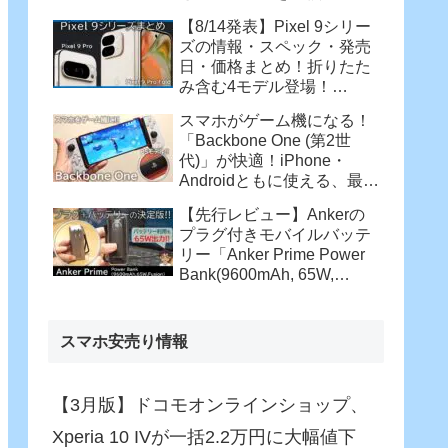
【8/14発表】Pixel 9シリー
ズの情報・スペック・発売
日・価格まとめ！折りたた
み含む4モデル登場！
【Pixel 9 Pro・Pixel 9 Pro
スマホがゲーム機になる！
XL・Pixel 9 Pro Fold】
「Backbone One (第2世
代)」が快適！iPhone・
Androidともに使える、最強
コントローラー
【先行レビュー】Ankerの
プラグ付きモバイルバッテ
リー「Anker Prime Power
Bank(9600mAh, 65W,
Fusion)」がさらに進化！バ
ッテリー駆動でも65W充
電！
スマホ安売り情報
【3月版】ドコモオンラインショップ、
Xperia 10 IVが一括2.2万円に大幅値下