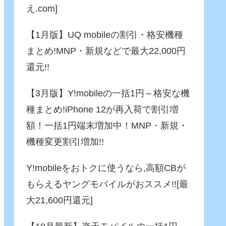
え.com]
【1月版】UQ mobileの割引・格安機種
まとめ!MNP・新規などで最大22,000円
還元!!
【3月版】Y!mobileの一括1円～格安な機
種まとめ!iPhone 12が再入荷で割引増
額！一括1円端末増加中！MNP・新規・
機種変更割引増加!!
Y!mobileをおトクに使うなら,高額CBが
もらえるヤングモバイルがおススメ!![最
大21,600円還元]