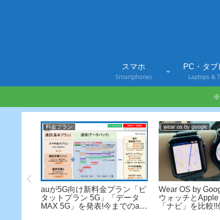
スマホ
PC・タブ
Smartphones
Laptops & T
※
料金プラン
wear os by google
シリーズ、全
auが5G向け新料金プラン「ピ
Wear OS by G
対
タットプラン 5G」「データ
ウォッチとApple 
ype-C対
MAX 5G」を発表!今までのau
「ナビ」を比較!
プランとの違いは!?
はどっち!?【Fossi