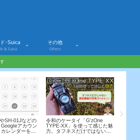
･Suica
その他
ds & Suica
Others
す
G'zOne TYPE-XX
iPhone 14
xvやSH-01Jなどの
令和のケータイ「G’zOne
完全防備
Googleアカウン
TYPE-XX」を使って感じた魅
ケース！i
・カレンダーを同
力。タフネスだけではない、
PITAKA
充実の電話機能！【実機レビ
ラミド