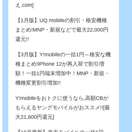
え.com]
【1月版】UQ mobileの割引・格安機種
まとめ!MNP・新規などで最大22,000円
還元!!
【3月版】Y!mobileの一括1円～格安な機
種まとめ!iPhone 12が再入荷で割引増
額！一括1円端末増加中！MNP・新規・
機種変更割引増加!!
Y!mobileをおトクに使うなら,高額CBが
もらえるヤングモバイルがおススメ!![最
大21,600円還元]