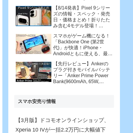
【8/14発表】Pixel 9シリー
ズの情報・スペック・発売
日・価格まとめ！折りたた
み含む4モデル登場！
【Pixel 9 Pro・Pixel 9 Pro
スマホがゲーム機になる！
XL・Pixel 9 Pro Fold】
「Backbone One (第2世
代)」が快適！iPhone・
Androidともに使える、最強
コントローラー
【先行レビュー】Ankerの
プラグ付きモバイルバッテ
リー「Anker Prime Power
Bank(9600mAh, 65W,
Fusion)」がさらに進化！バ
ッテリー駆動でも65W充
電！
スマホ安売り情報
【3月版】ドコモオンラインショップ、
Xperia 10 IVが一括2.2万円に大幅値下