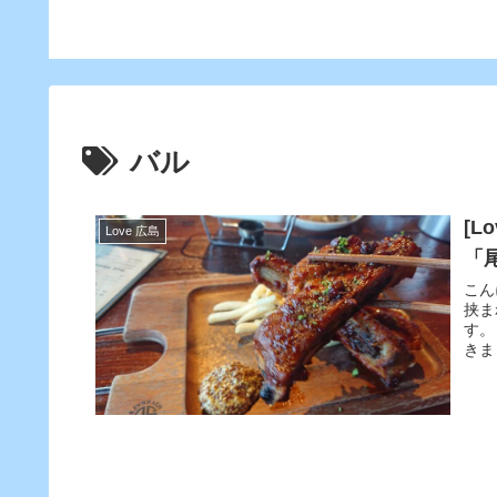
CARLYLEレビ
バル
[
Love 広島
「
こん
挟ま
す。
きま