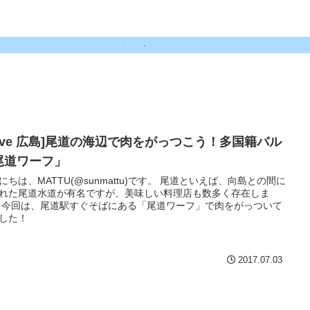
ュー】
イ,LINE Pay,ファミペイ]
Love 広島]尾道の海辺で肉をがっつこう！多国籍バル
尾道ワーフ」
にちは、MATTU(@sunmattu)です。 尾道といえば、向島との間に
れた尾道水道が有名ですが、美味しい料理店も数多く存在しま
 今回は、尾道駅すぐそばにある「尾道ワーフ」で肉をがっついて
した！
2017.07.03