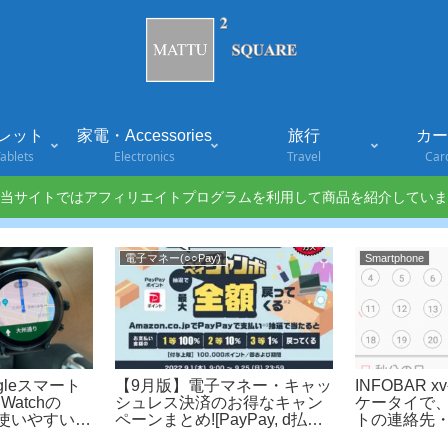
レット
家電・Accessories
旅行
カード
ablets
Electronics
Travel
Car
当サイトではアフィリエイトプログラムを利用して商品を紹介していま
電子マネー(○○Pay)
Smartphone
oogleスマート
【9月版】電子マネー・キャッ
INFOBAR 
Watchの
シュレス決済のお得なキャン
ケータイで、
!使いやすいの
ペーンまとめ![PayPay, d払
トの連絡先
l The
い,au PAY,楽天Pay, メルペ
期する