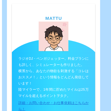
MATTU
ラジオDJ・ペンガジェッター。料金プランに
も詳しく、シミュレーターも作りました。
横濱から、あなたの物欲を刺激する「コレは
おススメ！」という情報をどんどん発信して
います！
陸マイラーで、1年間に貯めたマイルは25万
マイルを超えるポイントヲタク。
詳細・お問い合わせ・お仕事依頼はこちらか
ら！