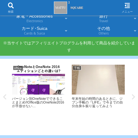
スマホ
PC・タブレット
Smartphones
Laptops & Tablets
検索
メニュー
家電・Accessories
旅行
Electronics
Travel
カード･Suica
その他
Cards & Suica
Others
※当サイトではアフィリエイトプログラムを利用して商品を紹介していま
す
office
手帳
引
、他
バージョン別OneNoteでできるこ
年末年始の時間のあるときに、ジ
陸
とまとめ!!Office版のOneNote2016
ブン手帳の『LIFE』で今までの自
ナ
た
が手放せない…
分自身を振り返ってみよう
を
越物