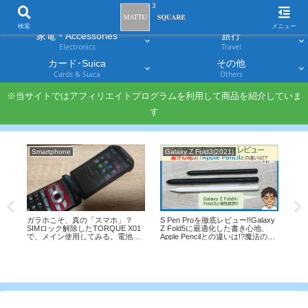
スマホ
PC・タブレット
Smartphones
Laptops & Tablets
検索
メニュー
家電・Accessories
旅行
Electronics
Travel
カード･Suica
その他
Cards & Suica
Others
※当サイトではアフィリエイトプログラムを利用して商品を紹介していま
す
Smartphone
Galaxy Z Fold3(2021)
カー
dカ
ガラホこそ、真の「スマホ」？
S Pen Proを徹底レビュー!!Galaxy
会費
SIMロック解除したTORQUE X01
Z Fold5に最適化した書き心地、
で、メイン使用してみる。電池持
Apple Pencilとの違いは!?魔法の杖
JM
ちと、プラスエリアも掴むのか検
になる「エアアクション」も面白
到着
証！
い
能