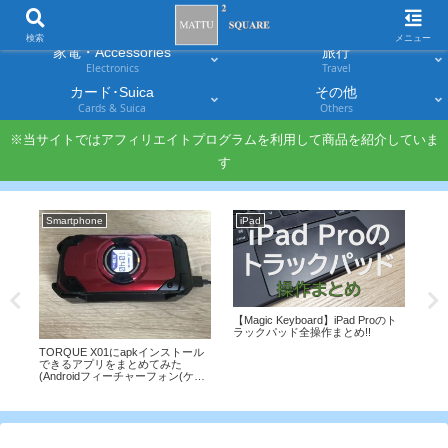
スマホ
PC・タブレット
Smartphones
Laptops & Tablets
検索
メニュー
家電・Accessories
旅行
Electronics
Travel
カード･Suica
その他
Cards & Suica
Others
※当サイトではアフィリエイトプログラムを利用して商品を紹介していま
す
Smartphone
iPad
Ga
年の
【Magic Keyboard】iPad Proのト
S P
週間
ラックパッド全操作まとめ!!
Z 
Ap
TORQUE X01にapkインストール
に
できるアプリをまとめてみた
い
(Androidフィーチャーフォン(ケー
タイ))