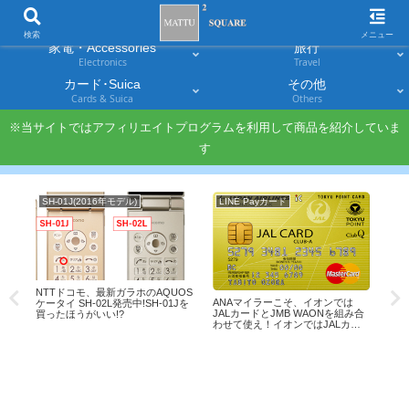
スマホ
PC・タブレット
Smartphones
Laptops & Tablets
検索
メニュー
家電・Accessories
旅行
Electronics
Travel
カード･Suica
その他
Cards & Suica
Others
※当サイトではアフィリエイトプログラムを利用して商品を紹介していま
す
SH-01J(2016年モデル)
LINE Payカード
PC
？
NTTドコモ、最新ガラホのAQUOS
進
ANAマイラーこそ、イオンでは
01
ケータイ SH-02L発売中!SH-01Jを
「G
JALカードとJMB WAONを組み合
持
買ったほうがいい!?
い！
わせて使え！イオンではJALカー
検
ドが必携アイテム！！