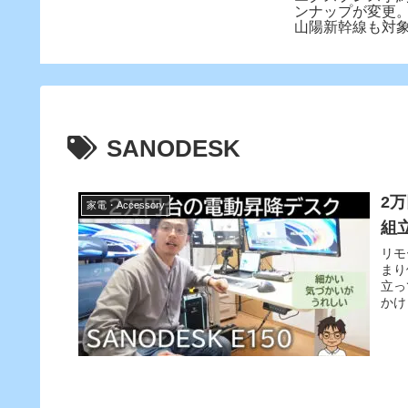
ンナップが変更。
山陽新幹線も対
復割引も新設！
SANODESK
2万
家電・Accessory
組
リモ
まり
立っ
かけ