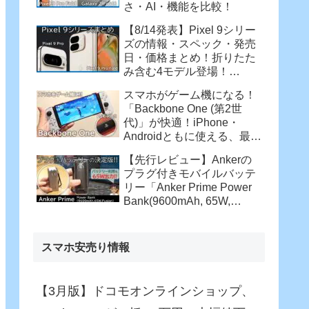
さ・AI・機能を比較！
【8/14発表】Pixel 9シリー
ズの情報・スペック・発売
日・価格まとめ！折りたた
み含む4モデル登場！
【Pixel 9 Pro・Pixel 9 Pro
スマホがゲーム機になる！
XL・Pixel 9 Pro Fold】
「Backbone One (第2世
代)」が快適！iPhone・
Androidともに使える、最強
コントローラー
【先行レビュー】Ankerの
プラグ付きモバイルバッテ
リー「Anker Prime Power
Bank(9600mAh, 65W,
Fusion)」がさらに進化！バ
ッテリー駆動でも65W充
電！
スマホ安売り情報
【3月版】ドコモオンラインショップ、