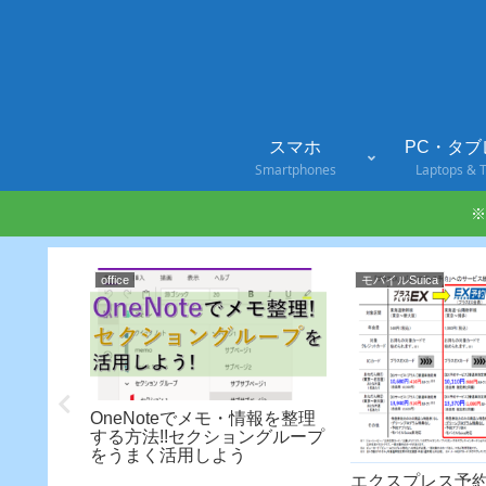
スマホ
PC・タブ
Smartphones
Laptops & T
※
office
モバイルSuica
ホデビュ
OneNoteでメモ・情報を整理
がおトク!!
する方法!!セクショングループ
心して使
をうまく活用しよう
エクスプレス予