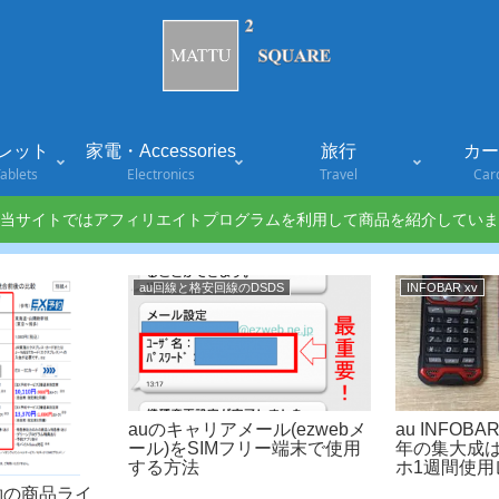
レット
家電・Accessories
旅行
カード
ablets
Electronics
Travel
Car
当サイトではアフィリエイトプログラムを利用して商品を紹介していま
au回線と格安回線のDSDS
INFOBAR xv
auのキャリアメール(ezwebメ
au INFOBAR
ール)をSIMフリー端末で使用
年の集大成
する方法
ホ1週間使用
約の商品ライ