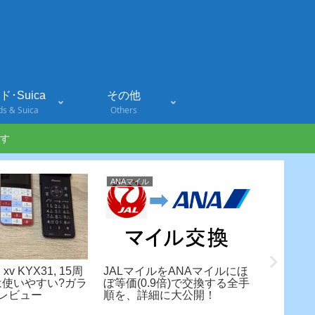
･Suica
その他
ds & Suica
Others
す
ANAマイル
Galaxy Z 
 xv KYX31, 15周
JALマイルをANAマイルにほ
S Pen
は使いやすい?ガラ
ぼ等価(0.9倍)で交換する全手
ー!!Gal
レビュー
順を、詳細に大公開！
た書き心地
の違いは