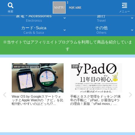
スマホ
PC・タブレット
Smartphones
Laptops & Tablets
検索
メニュー
家電・Accessories
旅行
Electronics
Travel
カード･Suica
その他
Cards & Suica
Others
※当サイトではアフィリエイトプログラムを利用して商品を紹介していま
す
wear os by google
手帳
電
Wear OS by Googleスマートウォ
手帳とタスク管理をドッキング!来
【
ッチとApple Watchの「ナビ」を比
年の手帳に「yPad」が最強な4つ
レ
の破
較!!使いやすいのはどっち!?
の理由！新版「yPad moss」
とめ!
%還
【Fossil The CARLYLEレビュー】
2022/2/18発売！
Pa
イ
イ]