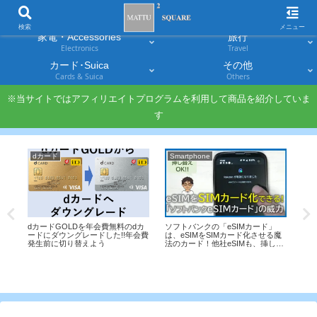
スマホ
PC・タブレット
Smartphones
Laptops & Tablets
検索
メニュー
家電・Accessories
旅行
Electronics
Travel
カード･Suica
その他
Cards & Suica
Others
※当サイトではアフィリエイトプログラムを利用して商品を紹介していま
す
dカード
Smartphone
Ga
ーム
dカードGOLDを年会費無料のdカ
ソフトバンクの「eSIMカード」
【Ga
ワー
ードにダウングレードした!!年会費
は、eSIMをSIMカード化させる魔
ー】
発生前に切り替えよう
法のカード！他社eSIMも、挿し替
い進化
えもOK
1 