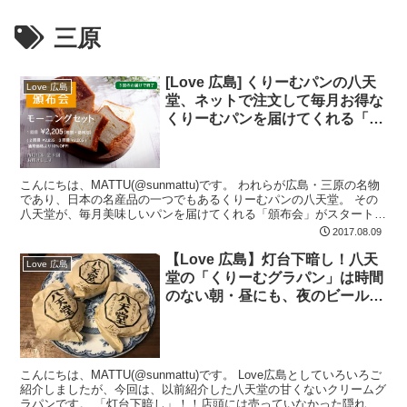
三原
[Love 広島] くりーむパンの八天
Love 広島
堂、ネットで注文して毎月お得な
くりーむパンを届けてくれる「頒
布会」ついに開始！
こんにちは、MATTU(@sunmattu)です。 われらが広島・三原の名物
であり、日本の名産品の一つでもあるくりーむパンの八天堂。 その
八天堂が、毎月美味しいパンを届けてくれる「頒布会」がスタートし
ます！
2017.08.09
【Love 広島】灯台下暗し！八天
Love 広島
堂の「くりーむグラパン」は時間
のない朝・昼にも、夜のビールの
お供にも打ってつけの銘品！！
こんにちは、MATTU(@sunmattu)です。 Love広島としていろいろご
紹介しましたが、今回は、以前紹介した八天堂の甘くないクリームグ
ラパンです。 「灯台下暗し」！！店頭には売っていなかった隠れた