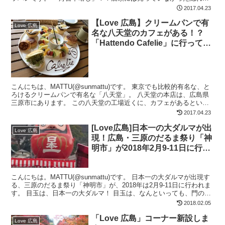
名品 広島県民としては、八天堂のクリ...
2017.04.23
【Love 広島】クリームパンで有
Love 広島
名な八天堂のカフェがある！？
「Hattendo Cafelie」に行ってみ
た
こんにちは、MATTU(@sunmattu)です。 東京でも比較的有名な、と
ろけるクリームパンで有名な「八天堂」。 八天堂の本店は、広島県
三原市にあります。 この八天堂の工場近くに、カフェがあるという
のを耳にしたので、行ってみました。 八天...
2017.04.23
[Love広島]日本一の大ダルマが出
Love 広島
現！広島・三原のだるま祭り「神
明市」が2018年2月9-11日に行わ
れます！
こんにちは。MATTU(@sunmattu)です。 日本一の大ダルマが出現す
る、三原のだるま祭り「神明市」が、2018年は2月9-11日に行われま
す。 目玉は、日本一の大ダルマ！ 目玉は、なんといっても、門の代
わりにそびえたつ、日本一の大ダ...
2018.02.05
「Love 広島」コーナー新設しま
Love 広島