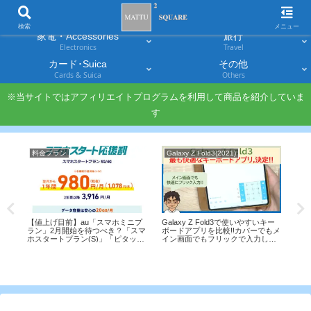
スマホ
PC・タブレット
Smartphones
Laptops & Tablets
検索
メニュー
家電・Accessories
旅行
Electronics
Travel
カード･Suica
その他
Cards & Suica
Others
※当サイトではアフィリエイトプログラムを利用して商品を紹介していま
す
料金プラン
Galaxy Z Fold3(2021)
Ga
【値上げ目前】au「スマホミニプ
Galaxy Z Fold3で使いやすいキー
iP
セッ
ラン」2月開始を待つべき？「スマ
ボードアプリを比較!!カバーでもメ
列!
開
ホスタートプラン(S)」「ピタット
イン画面でもフリックで入力しや
どこ
プラン」は1月末で終了
すいflickがかなり便利