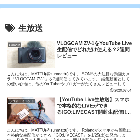
生放送
VLOGCAM ZV-1をYouTube Live
Camera
生配信でどれだけ使える？2週間
レビュー
こんにちは、MATTU(@sunmattu)です。 SONYの大注目な動画カメ
ラ「VLOGCAM ZV-1」を2週間使ってみています。 編集動画として
の使い心地は、他のYouTuberやブロガーがたくさんレビューしてい
ますが、私は週数回Yo...
2020.07.04
【YouTube Live生放送】スマホ
ラジオ・イベント
で本格的なLIVEができ
る!GO:LIVECAST開封生配信!!
[2020/1/25(土)22:00~]
こんにちは、MATTU(@sunmattu)です。 Rolandがスマホから簡単に
本格的な生配信ができる「GO:LIVECAST」を1/25(土)に発売しま