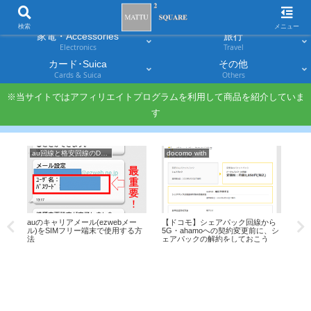
スマホ
PC・タブレット
Smartphones
Laptops & Tablets
検索
メニュー
家電・Accessories
旅行
Electronics
Travel
カード･Suica
その他
Cards & Suica
Others
※当サイトではアフィリエイトプログラムを利用して商品を紹介していま
す
au回線と格安回線のDSDS
docomo with
PC
auのキャリアメール(ezwebメー
【ドコモ】シェアパック回線から
Sur
ル)をSIMフリー端末で使用する方
5G・ahamoへの契約変更前に、シ
使え
法
ェアパックの解約をしておこう
る!!
IM
の