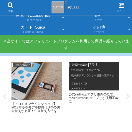
スマホ
PC・タブレット
Smartphones
Laptops & Tablets
検索
メニュー
家電・Accessories
旅行
Electronics
Travel
カード･Suica
その他
Cards & Suica
Others
※当サイトではアフィリエイトプログラムを利用して商品を紹介していま
す
Smartphone
Smartphone
家電
dカ
公式radiko.jpアプリ更新の陰で、
【T
会費
razikoやradikkerアプリが使用不能
ー
に
プ!
【ドコモオンラインショップ】
いは
2017年冬春モデル以降はSIMの切
り替えが必要！切り替え方法を解
説！