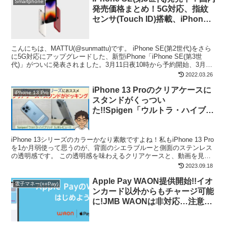
Smartphone
発売価格まとめ！5G対応、指紋
センサ(Touch ID)搭載、iPhone
12 miniとの違いは？【ドコモ・
au・UQ・Y!mobile・ソフトバン
こんにちは、MATTU(@sunmattu)です。 iPhone SE(第2世代)をさら
ク・楽天】
に5G対応にアップグレードした、新型iPhone「iPhone SE(第3世
代)」がついに発表されました。3月11日夜10時から予約開始、3月18
日から...
2022.03.26
iPhone 13 Proのクリアケースに
iPhone 13 Pro
スタンドがくっつい
た!!Spigen「ウルトラ・ハイブリ
ッド S」が結構便利
iPhone 13シリーズのカラーかなり素敵ですよね！私もiPhone 13 Pro
を1か月弱使って思うのが、背面のシエラブルーと側面のステンレス
の透明感です。 この透明感を味わえるクリアケースと、動画を見た
りビデオ通話を楽しんだりするのに...
2023.09.18
Apple Pay WAON提供開始!!イオ
電子マネー(○○Pay)
ンカード以外からもチャージ可能
に!JMB WAONは非対応…注意点
まとめ