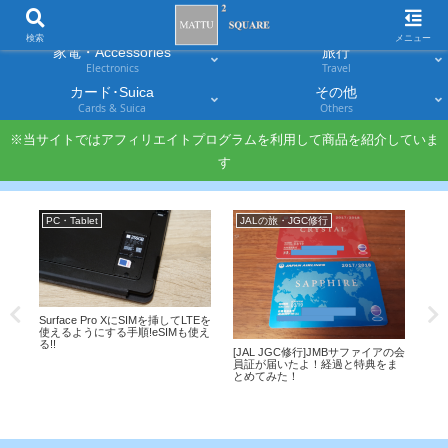
スマホ
PC・タブレット
Smartphones
Laptops & Tablets
検索
メニュー
家電・Accessories
旅行
Electronics
Travel
カード･Suica
その他
Cards & Suica
Others
※当サイトではアフィリエイトプログラムを利用して商品を紹介していま
す
PC・Tablet
JALの旅・JGC修行
モ
Surface Pro XにSIMを挿してLTEを
使えるようにする手順!eSIMも使え
る!!
レビュ
[JAL JGC修行]JMBサファイアの会
持
員証が届いたよ！経過と特典をま
とめてみた！
エ
ップ
線
設