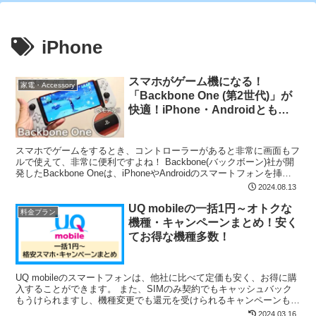
iPhone
スマホがゲーム機になる！
家電・Accessory
「Backbone One (第2世代)」が
快適！iPhone・Androidともに
使える、最強コントローラー
スマホでゲームをするとき、コントローラーがあると非常に画面もフ
ルで使えて、非常に便利ですよね！ Backbone(バックボーン)社が開
発したBackbone Oneは、iPhoneやAndroidのスマートフォンを挿し
て使える、非常に便利な...
2024.08.13
UQ mobileの一括1円～オトクな
料金プラン
機種・キャンペーンまとめ！安く
てお得な機種多数！
UQ mobileのスマートフォンは、他社に比べて定価も安く、お得に購
入することができます。 また、SIMのみ契約でもキャッシュバック
もうけられますし、機種変更でも還元を受けられるキャンペーンも
色々取り揃えられています。 UQ mobile...
2024.03.16