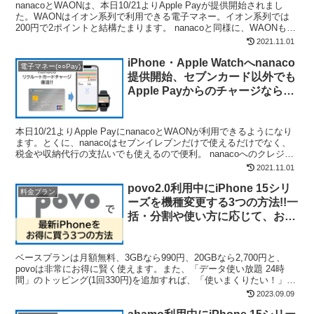
nanacoとWAONは、本日10/21よりApple Payが提供開始されまし
た。WAONはイオン系列で利用できる電子マネー。イオン系列では
200円で2ポイントと結構たまります。 nanacoと同様に、WAONも
Apple PayのWal...
2021.11.01
iPhone・Apple Watchへnanaco
電子マネー(○○Pay)
提供開始、セブンカード以外でも
Apple Payからのチャージなら可
能。リクルートカード・TOYOTA
walletとの相性抜群
本日10/21よりApple PayにnanacoとWAONが利用できるようになり
ます。とくに、nanacoはセブンイレブンだけで使えるだけでなく、
税金や収納代行の支払いでも使えるので便利。 nanacoへのクレジッ
トカードチャージは、20...
2021.11.01
povo2.0利用中にiPhone 15シリ
料金プラン
ーズを機種変更する3つの方法!!一
括・分割や使い方に応じて、お得
な買い方を選ぼう！
ベースプランは月額無料、3GBなら990円、20GBなら2,700円と、
povoは非常にお得に賢く使えます。また、「データ使い放題 24時
間」のトッピング(1回330円)を追加すれば、「使いまくりたい！」と
いう日だけ無制限で利用できるので...
2023.09.09