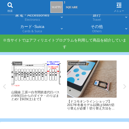
スマホ
PC・タブレット
Smartphones
Laptops & Tablets
検索
メニュー
家電・Accessories
旅行
Electronics
Travel
カード･Suica
その他
Cards & Suica
Others
※当サイトではアフィリエイトプログラムを利用して商品を紹介していま
す
Travel
Smartphone
LI
るこ
山陽線 三原ー白市間鉄道代行バス
AN
016
の9/9(日)からのダイヤ・のりばま
JA
とめ!【9/29(土)まで】
【ドコモオンラインショップ】
わせ
2017年冬春モデル以降はSIMの切
ド
り替えが必要！切り替え方法を解
説！