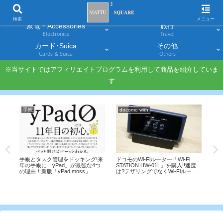
スマホ
PC・タブレット
Smartphones
Laptops & Tablets
検索
メニュー
家電・Accessories
旅行
Electronics
Travel
カード･Suica
その他
Cards & Suica
Others
※当サイトではアフィリエイトプログラムを利用して商品を紹介していま
す
手帳
docomo with
PC
EX
手帳とタスク管理をドッキング!来
ドコモのWi-Fiルーター「Wi-Fi
てみ
年の手帳に「yPad」が最強な4つ
STATION HW-01L」を購入!!速度
の理由！新版「yPad moss」
は?テザリングでなくWi-Fiルータ
Le
2022/2/18発売！
ーを使うメリットは?
ー
って