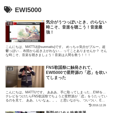
EWI5000
気分がうつっぽいとき、のらない
音楽
時こそ、音楽を聴こう！音楽最
強！
こんにちは、MATTU(@sunmattu)です。 めっちゃ気分がブルー。超
鬱っぽい… 布団から起き上がれない… ってことありませんか？ そん
な時こそ、音楽を聴きましょう！音楽は人間を救う！！！
FNS歌謡祭に触発されて、
楽器
EWI5000で星野源の「恋」を吹い
てしまった
こんにちは。MATTUです。 あああ、手に取ってしまった…EWIを…
テレビをつけたらFNS歌謡祭でちょうど星野源が「恋」をうたってい
るのを見て、 ああ、いいなぁ。。。 と思いながら、ついつい、EWI
を手に取ってしまいました。 ほんとは「恋...
2016.12.26
新型デジタル吹奏楽器