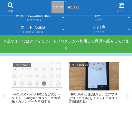
スマホ
PC・タブレット
Smartphones
Laptops & Tablets
検索
メニュー
家電・Accessories
旅行
Electronics
Travel
カード･Suica
その他
Cards & Suica
Others
※当サイトではアフィリエイトプログラムを利用して商品を紹介していま
す
Smartphone
INFOBAR xv
A
を選
INFOBAR xvやSH-01Jなどのケー
INFOBAR xv発売!ガラホにアプリ
JA
L-
タイで、Googleアカウントの連絡
(apkファイル)をインストールする
価(
先・カレンダーを同期する
方法[最新版]
細