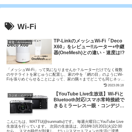
Wi-Fi
TP-LinkのメッシュWi-Fi「Deco
家電・Accessory
X60」をレビュー!!ルーター+中継
器(OneMesh)との違い・速度は!?
「メッシュWi-Fi」って気になりませんか？ルーターだけでなく複数
のサテライトを家じゅうに配置し、家の中を「網の目」のようにWi-
Fiを張りめぐらせることによって、家の隅々までどこでも同じネット
ワークで快適なネット環境を構築できます。 先日...
2023.09.18
【YouTube Live生放送】Wi-Fiと
ラジオ・イベント
Bluetooth対応!スマホ常時接続で
きるミラーレス一眼・コンデジを
比較![2018/3/20(火)22時～]
こんにちは、MATTU(@sunmattu)です。 毎週火曜日にYouTube Live
生放送を行っています。 次回の生放送は、2018年3月20日(火)22:00
から。 スマホ時代が到来し、だいぶスマートフォンが生活に浸透し