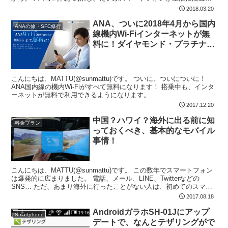
ています。 ス...
2018.03.20
ANA、ついに2018年4月から国内
ANAの旅・SFC修行
線機内Wi-Fiインターネットが無
料に！ダイヤモンド・プラチナメ
ンバーは1/10から先行スタート！
こんにちは、MATTU(@sunmattu)です。 ついに、ついについに！
ANA国内線の機内Wi-Fiがすべて無料になります！ 搭乗中も、インタ
ーネットが無料で利用できるようになります。
2017.12.20
中国？ハワイ？海外に出る前に知
料金プラン
っておくべき、基本的なモバイル
事情！
こんにちは、MATTU(@sunmattu)です。 この数年でスマートフォン
は爆発的に広まりました。 電話、メール、LINE、Twitterなどの
SNS… ただ、あまり海外に行ったことがない人は、初めてのスマホ
を引っ提げての海外旅行に、ドキ...
2017.08.18
AndroidガラホSH-01Jにアップ
Smartphone
デートで、なんとテザリングがで