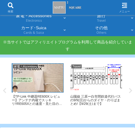
スマホ
PC・タブレット
Smartphones
Laptops & Tablets
検索
メニュー
家電・Accessories
旅行
Electronics
Travel
カード･Suica
その他
Cards & Suica
Others
※当サイトではアフィリエイトプログラムを利用して商品を紹介していま
す
家電・Accessory
Travel
Sm
e初期
【TP-Link 中継器RE600X レビュ
山陽線 三原ー白市間鉄道代行バス
ー
ー】アンテナ内蔵でスッキ
の9/9(日)からのダイヤ・のりばま
ー
リ!!RE605Xとの速度・見た目の違
とめ!【9/29(土)まで】
【
いは？
20
り
説