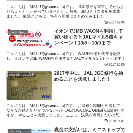
こんにちは、MATTU(@sunmattu)です。 JGC修行を宣言してからま
だちょっとしか経っていませんが… 無事、JMBクリスタルを達成し
ました。 経過とともに、特典を簡単にまとめてみました！
2017.12.06
イオンでJMB WAONを利用して
カード･Suica
買い物するとJALマイル5倍キャ
ンペーン！10/6～10/9まで
こんにちは、MATTU(@sunmattu)です。 WAON登場10周年を記念
し、イオンでJMB WAONを利用するとJALマイルが5倍もらえます！
2017.10.06
2017年中に、JAL JGC修行を始
JALの旅・JGC修行
めることを決意しました！
こんにちは、MATTU(@sunmattu)です。 お財布と時間と相談して、
なかなか踏ん切りがつかなかったJALのJGC(JAL Global Club)修行で
すが、やることを決意しました。 ここに、決意を表明したいと思い
ます。
2018.07.01
税金の支払いは、ミニストップで
LINE Payカード