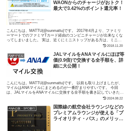
WAONからのチャージがおトク！
最大で3.42%のポイント還元率！
こんにちは、MATTU(@sunmattu)です。 2017年4月より、ファミリ
ーマートでのファミマTカード経由のコンビニチャージが出来なくな
ってしまいました。 実は、近くにミニストップがある方は、ミニス
トップでWAONからチャージが出来る...
2018.11.20
JALマイルをANAマイルにほぼ等
ANAマイル
価(0.9倍)で交換する全手順を、詳
細に大公開！
こんにちは。MATTU(@sunmattu)です。 以前も取り上げましたが、
マイルはANAマイルにまとめるのが一番貯まりやすいです。 今回
は、JALマイルをANAマイルに交換する全手順を書き記していきたい
と思います。
2024.08.22
国際線の航空会社ラウンジなどの
ANAの旅・SFC修行
プレミアムラウンジが使える「プ
ライオリティ・パス」のメリット
と利用条件