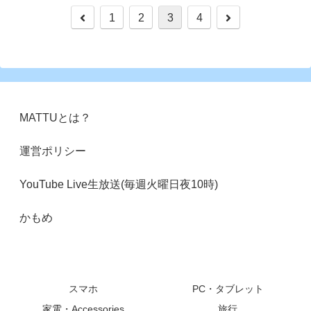
前
次
1
2
3
4
へ
へ
MATTUとは？
運営ポリシー
YouTube Live生放送(毎週火曜日夜10時)
かもめ
スマホ
PC・タブレット
家電・Accessories
旅行