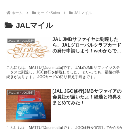
ホーム
カード･Suica
JALマイル
JALマイル
JAL JMBサファイヤに到達した
JALの旅・JGC修行
ら、JALグローバルクラブカード
の発行申請しよう！webからでき
るよ！
こんにちは、MATTU(@sunmattu)です。 JALのJMBサファイヤステ
ータスに到達し、JGC修行を解脱しました。 といっても、最後の手
続きがあります。 JGCカードの切り替え手続きです。
[JAL JGC修行]JMBサファイアの
JALの旅・JGC修行
会員証が届いたよ！経過と特典を
まとめてみた！
こんにちは、MATTU(@sunmattu)です。 JGC修行を宣言してから3カ