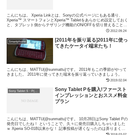
こんにちは。 Xperia Linkとは、Sonyの公式ページにもある通り、
Xperia™ スマートフォンとXperia™ Tabletをあらかじめ設定しておく
と、タブレット側からテザリング機能のON/OFFを切り替えることが
できます。テ...
2012.09.24
[2011年を振り返る]2011年に使っ
Smartphone
てきたケータイ端末たち！
こんにちは、MATTU(@sunmattu)です。 2011年もこの季節がやって
きました。 2011年に使ってきた端末を振り返っていきましょう。
2019.02.04
Sony Tablet Pを購入!ファースト
Sony Tablet S・P(2011年モデル)
インプレッションとおススメ料金
プラン
こんにちは、MATTU(@sunmattu)です。 10月28日はSony Tablet Pの
発売日でしたね！ ということで、久々に発売日購入しちゃいました
ｗ Xperia SO-01B以来かな！ 記事投稿が遅くなったのは弄りまくっ
てたから...
2018.03.07