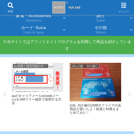
スマホ
PC・タブレット
Smartphones
Laptops & Tablets
検索
メニュー
家電・Accessories
旅行
Electronics
Travel
カード･Suica
その他
Cards & Suica
Others
※当サイトではアフィリエイトプログラムを利用して商品を紹介していま
す
au回線と格安回線のDSDS
JALの旅・JGC修行
IN
ケー
auのキャリアメール(ezwebメー
IN
連絡
ル)をSIMフリー端末で使用する方
(a
法
方法
[JAL JGC修行]JMBサファイアの会
員証が届いたよ！経過と特典をま
とめてみた！